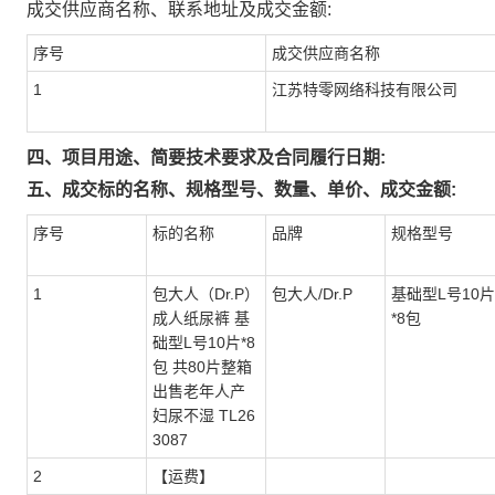
成交供应商名称、联系地址及成交金额:
序号
成交供应商名称
1
江苏特零网络科技有限公司
四、项目用途、简要技术要求及合同履行日期:
五、成交标的名称、规格型号、数量、单价、成交金额:
序号
标的名称
品牌
规格型号
1
包大人（Dr.P）
包大人/Dr.P
基础型L号10片
成人纸尿裤 基
*8包
础型L号10片*8
包 共80片整箱
出售老年人产
妇尿不湿 TL26
3087
2
【运费】