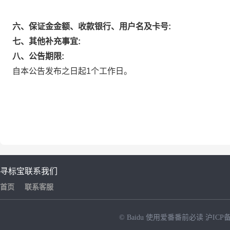
六、保证金金额、收款银行、用户名及卡号:
七、其他补充事宜:
八、公告期限:
自本公告发布之日起1个工作日。
寻标宝
联系我们
首页
联系客服
© Baidu
使用爱番番前必读
沪ICP备