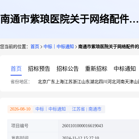
南通市紫琅医院关于网络配件的
您当前的位置：
首页
中标｜中标通知
南通市紫琅医院关于网络配件的
网上商城采购项目成交公告
首页
招标预告
招标公告
重新招标
中标通知
省份地区：
北京
广东
上海
江苏
浙江
山东
湖北
四川
河北
河南
天津
山
2026-08-10
中标｜中标通知
江苏省
|
南通市
项目编号
2601101000016619043
发布时间
2024-11-12 15:27:10