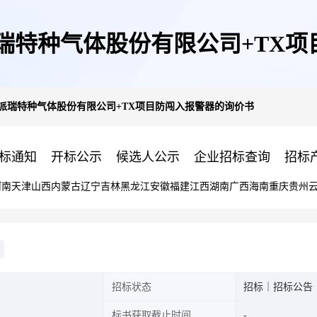
派瑞特种气体股份有限公司+TX
)派瑞特种气体股份有限公司+TX项目防闯入报警器的询价书
标通知
开标公示
候选人公示
企业招标查询
招标
河南
天津
山西
内蒙古
辽宁
吉林
黑龙江
安徽
福建
江西
湖南
广西
海南
重庆
贵州
招标状态
招标｜招标公告
标书获取截止时间