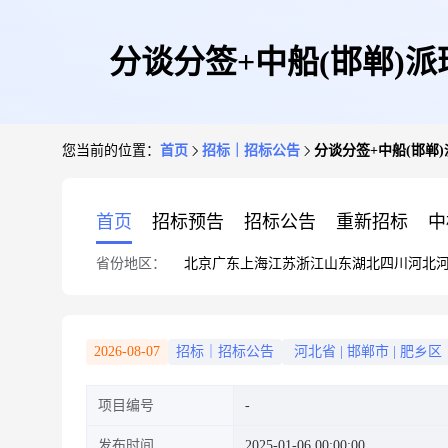
分谈分签+中船(邯郸)
您当前的位置：
首页
招标｜招标公告
分谈分签+中船(邯郸
首页
招标预告
招标公告
重新招标
中
省份地区：
北京
广东
上海
江苏
浙江
山东
湖北
四川
河北
2026-08-07
招标｜招标公告
河北省
|
邯郸市
|
肥乡区
项目编号
发布时间
2025-01-06 00:00:00