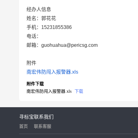
经办人信息
姓名：郭花花
手机：15231855386
电话：
邮箱：guohuahua@pericsg.com
附件
南宏伟防闯入报警器.xls
附件下载
南宏伟防闯入报警器.xls
下载
寻标宝
联系我们
首页
联系客服