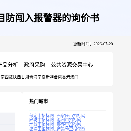
项目防闯入报警器的询价书
更新时间：2026-07-20
产品分析
政府采购
公共资源交易中心
云南
西藏
陕西
甘肃
青海
宁夏
新疆
台湾
香港
澳门
热门城市
保定市招标网
石家庄市招标网
廊坊市招标网
沧州市招标网
邢台市招标网
邯郸市招标网
承德市招标网
秦皇岛市招标网