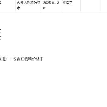
套
内蒙古呼和浩特
2025-01-2
不指定
市
8
司
司
费用）：包含在物料价格中