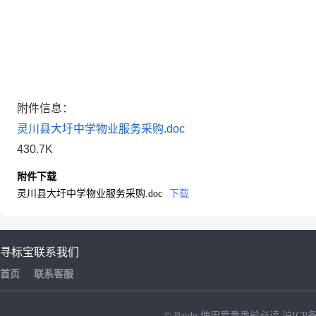
附件信息：
灵川县大圩中学物业服务采购.doc
430.7K
附件下载
灵川县大圩中学物业服务采购.doc
下载
寻标宝
联系我们
首页
联系客服
© Baidu
使用爱番番前必读
沪ICP备