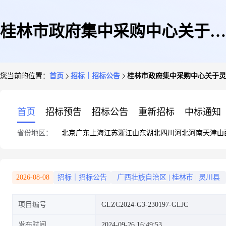
桂林市政府集中采购中心关于灵
您当前的位置：
首页
招标｜招标公告
桂林市政府集中采购中心关于灵川县大
川县大圩中学物业服务采购
首页
招标预告
招标公告
重新招标
中标通知
省份地区：
北京
广东
上海
江苏
浙江
山东
湖北
四川
河北
河南
天津
山
(GLZC2024-G3-230197-GLJC)
2026-08-08
招标｜招标公告
广西壮族自治区
|
桂林市
|
灵川县
项目编号
GLZC2024-G3-230197-GLJC
的公开招标公告
发布时间
2024-09-26 16:49:53