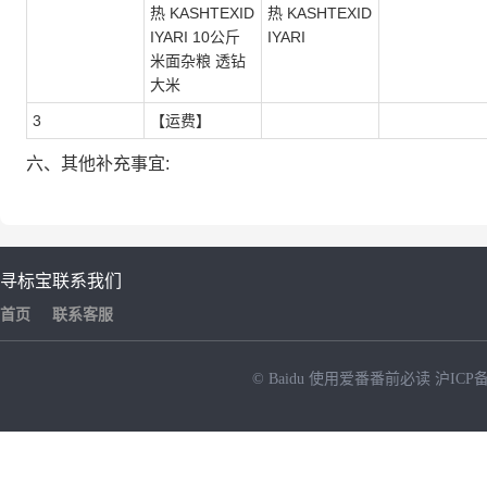
热 KASHTEXID
热 KASHTEXID
IYARI 10公斤
IYARI
米面杂粮 透钻
大米
3
【运费】
六、其他补充事宜:
寻标宝
联系我们
首页
联系客服
© Baidu
使用爱番番前必读
沪ICP备
NEW
HOT