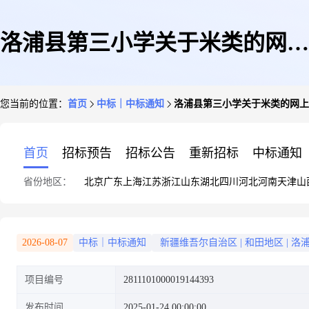
洛浦县第三小学关于米类的网上
您当前的位置：
首页
中标｜中标通知
洛浦县第三小学关于米类的网上
超市采购项目成交公告
首页
招标预告
招标公告
重新招标
中标通知
省份地区：
北京
广东
上海
江苏
浙江
山东
湖北
四川
河北
河南
天津
山
2026-08-07
中标｜中标通知
新疆维吾尔自治区
|
和田地区
|
洛
项目编号
2811101000019144393
发布时间
2025-01-24 00:00:00