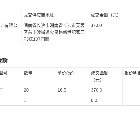
成交供应商地址
成交金额（元）
计有限公
湖南省长沙市湖南省长沙市芙蓉
370.0
区东屯渡街道火星路新世纪家园
F3栋107门面
额:
型号
数量
单价(元)
成交金额
报价明
（元）
号
20
18.5
370.0
1
0.0