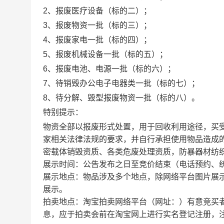
2
、
报废医疗设备（标的二）
；
3
、
报废物资一批（标的三）
；
4、报废家电一批（标的四）；
5、报废机械设备一批（标的五）；
6、报废电池、电源一批（标的六）；
7、
待销毁办公电子电器类一批
（
标的七
）；
8、待分解、毁型报废物资一批（标的八）。
特别提示：
物资全部以报废形式处置，用于回收利用途径，买
家相关法律法规的要求，并自行承担使用物品造成
密载体销毁资质、各类危废处理资质，防暴器材纺
展示
时间：公告发布之日至竞价结束（电话预约、
展示
地点：物品涉及多个地点，除网络平台图片展
展示。
拍卖地点：淘宝拍卖网络平台（网址：
）有意竞买
息，应于拍卖会前在淘宝网上进行实名登记注册，