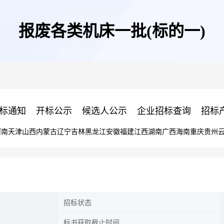
报废各类机床一批(标的一)
标通知
开标公示
候选人公示
企业招标查询
招标
河南
天津
山西
内蒙古
辽宁
吉林
黑龙江
安徽
福建
江西
湖南
广西
海南
重庆
贵州
招标状态
标书获取截止时间