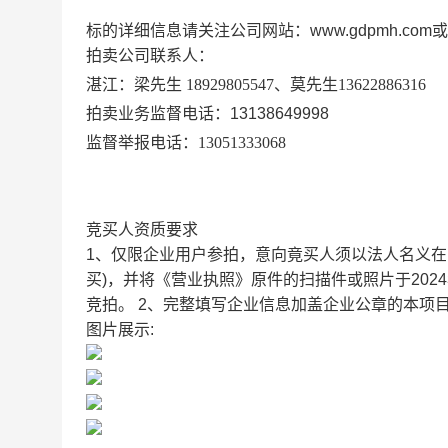
标的详细信息请关注公司网站：
www.gdpmh.com
或
拍卖公司联系人：
湛江：梁先生
18929805547、莫先生13622886316
拍卖
业务监督电话：
13138649998
监督举报电话：
13051333068
竞买人资质要求
1、仅限企业用户参拍，意向竟买人须以法人名义在
买)，并将《营业执照》原件的扫描件或照片于202
竞拍。 2、完整填写企业信息加盖企业公章的本项
图片展示: