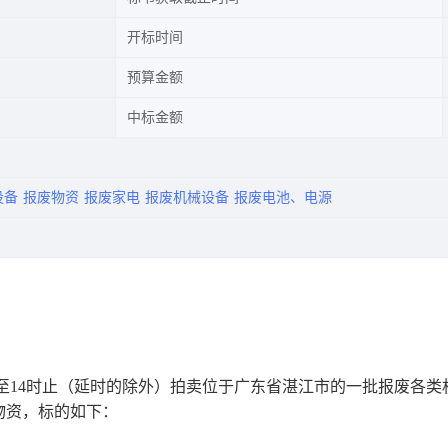
开标时间
预算金额
中标金额
设备
报废物资
报废家电
报废机械设备
报废电池、电源
至
14时止（延时的除外）拍卖位于
广东省湛江
市的
一批报废各类
物资
，
标的
如下
：