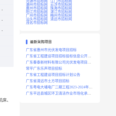
河源市招标网
江门市招标网
潮州市招标网
云浮市招标网
惠州市招标网
珠海市招标网
阳江市招标网
湛江市招标网
广州市招标网
梅州市招标网
汕头市招标网
清远市招标网
茂名市招标网
最新采购项目
广东省惠州市光伏发电项目招标
广东省工程建设项目招标投标信息公开目
录
广东春泰新材料有限公司光伏发电项目招
标
常平广东乐声项目招标
广东省工程建设项目招标计划公告
广东省清远市土方项目招标
广东粤电大埔电厂二期工程2023-2024年度
安保服务项目招标公告
广东平远县城区环卫清洁作业市场化承包
项目招标中标候选人公示
机床、