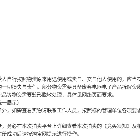
受人自行按照物资原来用途使用或卖与、交与他人使用的，应当
的一切损失与责任。部分物资需要具备废弃电器电子产品拆解资
织品等物资需要毁形脱敏处理，具体见网络页面要求
。
统一
展示
）
示外，如需查看实物请联系工作人员，按照标的管理单位各项要
者，务必在本次拍卖平台上详细查看本次拍卖的《竞买须知》及
注册成功后请按淘宝网提示进行操作。