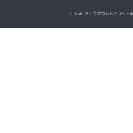
© Baidu
使用爱番番前必读
沪ICP备
NEW
HOT
暂时没有搜索结果…