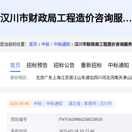
汉川市财政局工程造价咨询服务
您当前的位置：
首页
中标｜中标通知
汉川市财政局工程造价咨询服务
自行采购成交公告
首页
招标预告
招标公告
重新招标
中标通知
省份地区：
北京
广东
上海
江苏
浙江
山东
湖北
四川
河北
河南
天津
山
2026-08-06
中标｜中标通知
湖北省
|
孝感市
|
汉川市
项目编号
FWYJ4209842500528920
发布时间
2025-02-28 10:22:46