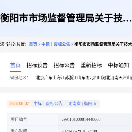
衡阳市市场监督管理局关于技术
您当前的位置：
首页
中标｜废标公告
衡阳市市场监督管理局关于技术
测试和分析服务的网上超市采购
首页
招标预告
招标公告
重新招标
中标通知
省份地区：
北京
广东
上海
江苏
浙江
山东
湖北
四川
河北
河南
天津
山
项目终止公告
2026-08-07
中标｜废标公告
湖南省
|
衡阳市
项目编号
2991101000014448068
发布时间
2024-08-29 10:24:08