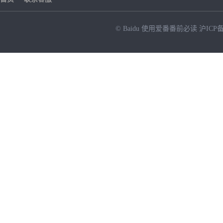
© Baidu
使用爱番番前必读
沪ICP备
NEW
HOT
暂时没有搜索结果…