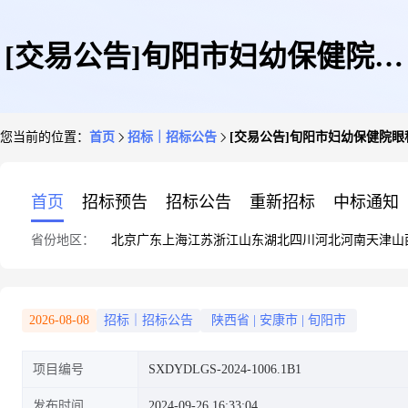
[交易公告]旬阳市妇幼保健院眼
您当前的位置：
首页
招标｜招标公告
[交易公告]旬阳市妇幼保健院眼
科手术显微系统等设备采购项目
首页
招标预告
招标公告
重新招标
中标通知
省份地区：
北京
广东
上海
江苏
浙江
山东
湖北
四川
河北
河南
天津
山
(二次)采购公告
2026-08-08
招标｜招标公告
陕西省
|
安康市
|
旬阳市
项目编号
SXDYDLGS-2024-1006.1B1
发布时间
2024-09-26 16:33:04