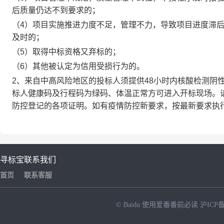
后质量仍达不到要求的；
（4）项目实施推进力度不足，管理不力，导致项目进度滞
及时的；
（5）取得中标资格又弃标的；
（6）其他被认定为信用受损行为的。
2、来自中高风险地区的投标人须提供48小时内核酸检测阴
标人健康码及行程码为绿码、体温正常方可进入开标现场。
防控登记的各项证明。如有疫情防控新要求，按最新要求执
寻标宝
联系我们
首页
联系客服
© Baidu
使用爱番番前必读
沪ICP备