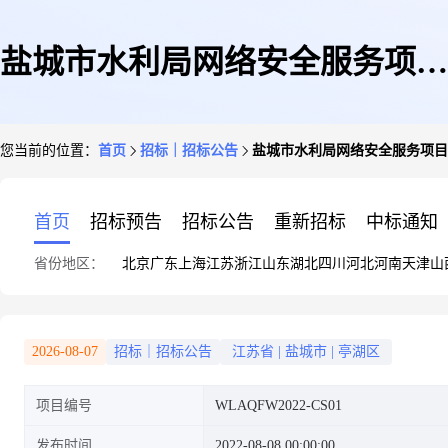
盐城市水利局网络安全服务项目
您当前的位置：
首页
招标｜招标公告
盐城市水利局网络安全服务项目
竞争性磋商采购公告
首页
招标预告
招标公告
重新招标
中标通知
省份地区：
北京
广东
上海
江苏
浙江
山东
湖北
四川
河北
河南
天津
山
2026-08-07
招标｜招标公告
江苏省
|
盐城市
|
亭湖区
项目编号
WLAQFW2022-CS01
发布时间
2022-08-08 00:00:00