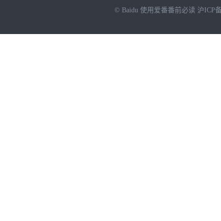
© Baidu
使用爱番番前必读
沪ICP备
NEW
HOT
暂时没有搜索结果…