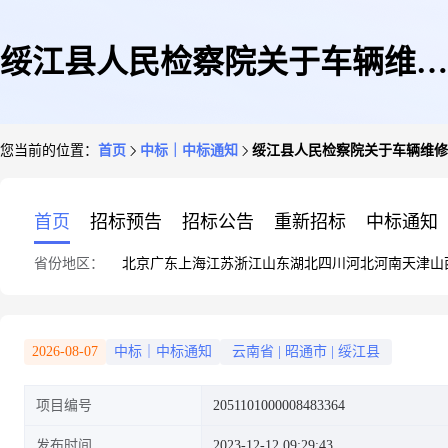
绥江县人民检察院关于车辆维修
您当前的位置：
首页
中标｜中标通知
绥江县人民检察院关于车辆维修
和保养服务的框架协议采购项目
首页
招标预告
招标公告
重新招标
中标通知
省份地区：
北京
广东
上海
江苏
浙江
山东
湖北
四川
河北
河南
天津
山
成交公告
2026-08-07
中标｜中标通知
云南省
|
昭通市
|
绥江县
项目编号
2051101000008483364
发布时间
2023-12-12 09:29:43