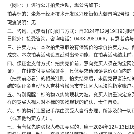
（网址：
）进行公开拍卖活动，现公告如下：
拍卖标的：
坐落于经济技术开发区兴原街恒大御景湾
2号楼（
瑕疵说明：无
二、咨询、展示看样时间与方式：自
202
4
年
12
月
19
日
9
时起
日除外）接受咨询，咨询电话：
0438-2981066
，有意者请与
三、拍卖方式：本次拍卖采取设有保留价的增价拍卖方式，
成交。本次拍卖活动设置延时出价功能，在拍卖活动结束前
四、保证金支付方式：拍卖竞价前，意向竞买人须在淘宝网
证），在线支付竞买保证金，具体要求请阅读竞价页面内的
（拍卖前必看）的相关准则。拍卖结束后，未能竞得者冻结
结的保证金自动转入吉林省松原市宁江区人民法院指定账户
五、特别提醒：标的物以实物现状为准，竞买人慎重决定竞
样的竞买人视为对本标的实物现状的确认，责任自负。
六、标的物转让登记手续由买受人自行办理，所涉及的一切
（或其他约定方式）。
七、若有优先购买权人参加竞买的，应于
202
4
年
12
月
13
日
1