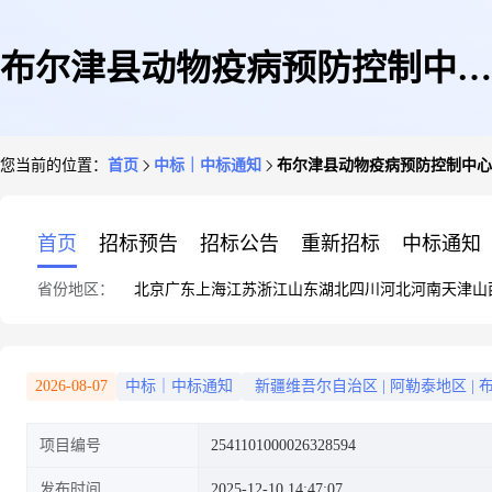
布尔津县动物疫病预防控制中心
您当前的位置：
首页
中标｜中标通知
布尔津县动物疫病预防控制中心
关于耐油橡胶手套的网上超市采
首页
招标预告
招标公告
重新招标
中标通知
省份地区：
北京
广东
上海
江苏
浙江
山东
湖北
四川
河北
河南
天津
山
购项目成交公告
2026-08-07
中标｜中标通知
新疆维吾尔自治区
|
阿勒泰地区
|
项目编号
2541101000026328594
发布时间
2025-12-10 14:47:07