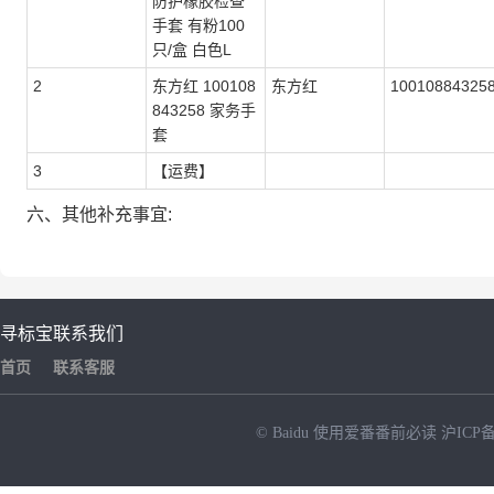
防护橡胶检查
手套 有粉100
只/盒 白色L
2
东方红 100108
东方红
10010884325
843258 家务手
套
3
【运费】
六、其他补充事宜:
寻标宝
联系我们
首页
联系客服
© Baidu
使用爱番番前必读
沪ICP备