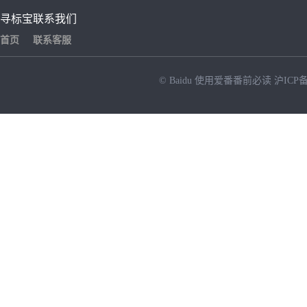
寻标宝
联系我们
首页
联系客服
© Baidu
使用爱番番前必读
沪ICP备
NEW
HOT
暂时没有搜索结果…