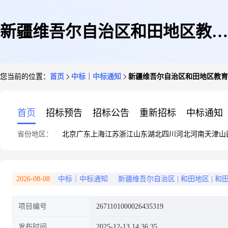
新疆维吾尔自治区和田地区教育
您当前的位置：
首页
中标｜中标通知
新疆维吾尔自治区和田地区教育
局关于其他广告服务的服务市场
首页
招标预告
招标公告
重新招标
中标通知
省份地区：
北京
广东
上海
江苏
浙江
山东
湖北
四川
河北
河南
天津
山
采购项目成交公告
2026-08-08
中标｜中标通知
新疆维吾尔自治区
|
和田地区
|
和
项目编号
2671101000026435319
发布时间
2025-12-13 14:36:35