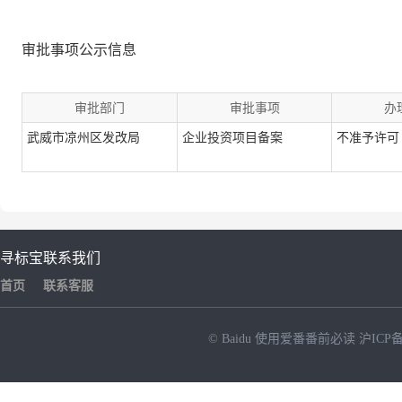
审批事项公示信息
审批部门
审批事项
办
武威市凉州区发改局
企业投资项目备案
不准予许可
寻标宝
联系我们
首页
联系客服
© Baidu
使用爱番番前必读
沪ICP备
NEW
HOT