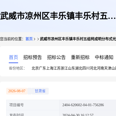
武威市凉州区丰乐镇丰乐村五组
您当前的位置：
首页
武威市凉州区丰乐镇丰乐村五组柯成明分布式光
柯成明分布式光伏电源
首页
招标预告
招标公告
重新招标
中标通知
省份地区：
北京
广东
上海
江苏
浙江
山东
湖北
四川
河北
河南
天津
山
2026-08-07
甘肃省
项目编号
2404-620602-04-01-756286
发布时间
2024-04-30 16:12:57