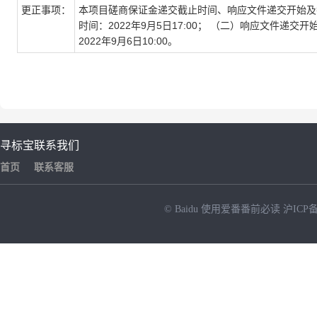
更正事项：
本项目磋商保证金递交截止时间、响应文件递交开始及
时间：2022年9月5日17:00； （二）响应文件递交开始
2022年9月6日10:00。
寻标宝
联系我们
首页
联系客服
© Baidu
使用爱番番前必读
沪ICP备
NEW
HOT