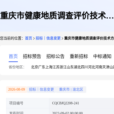
重庆市健康地质调查评价技术方
您当前的位置：
首页
招标｜信息变更
重庆市健康地质调查评价技术方
法研究补充通知二
首页
招标预告
招标公告
重新招标
中标通知
省份地区：
北京
广东
上海
江苏
浙江
山东
湖北
四川
河北
河南
天津
山
2026-08-09
招标｜信息变更
重庆市
|
渝北区
项目编号
CQCBJQ2208-241
发布时间
2022-09-02 00:00:00