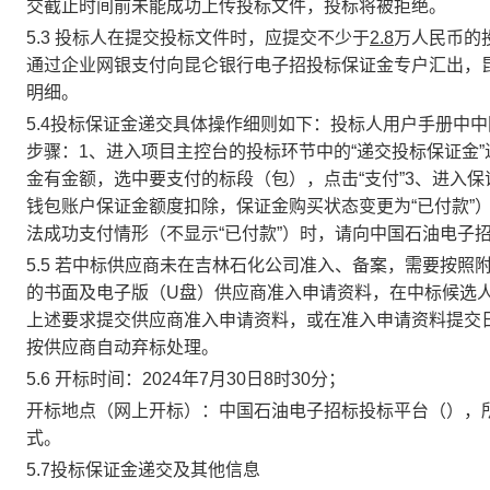
交截止时间前未能成功上传投标文件，投标将被拒绝。
5.3 投标人在提交投标文件时，应提交不少于
2.8
万人民币的
通过企业网银支付向昆仑银行电子招投标保证金专户汇出，
明细。
5.4投标保证金递交具体操作细则如下：投标人用户手册中中
步骤：1、进入项目主控台的投标环节中的“递交投标保证金
金有金额，选中要支付的标段（包），点击“支付”3、进入
钱包账户保证金额度扣除，保证金购买状态变更为“已付款”
法成功支付情形（不显示“已付款”）时，请向中国石油电子招标
5.5 若中标供应商未在吉林石化公司准入、备案，需要按
的书面及电子版（U盘）供应商准入申请资料，在中标候选
上述要求提交供应商准入申请资料，或在准入申请资料提交
按供应商自动弃标处理。
5.6 开标时间：2024年7月30日8时30分；
开标地点（网上开标）：中国石油电子招标投标平台（），
式。
5.7投标保证金递交及其他信息