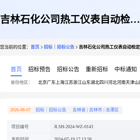
吉林石化公司热工仪表自动检定
您当前的位置：
首页
招标｜招标公告
吉林石化公司热工仪表自动检定
装置采购项目
首页
招标预告
招标公告
重新招标
中标通知
省份地区：
北京
广东
上海
江苏
浙江
山东
湖北
四川
河北
河南
天津
山
2026-08-07
招标｜招标公告
吉林省
|
吉林市
|
龙潭区
项目编号
JLSH-2024-WZ-0143
发布时间
2024-07-19 17:13:58