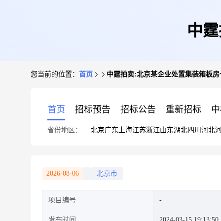
中霆
您当前的位置：
首页
中霆拍卖:北京某企业处置集装箱板房
首页
招标预告
招标公告
重新招标
中
省份地区：
北京
广东
上海
江苏
浙江
山东
湖北
四川
河北
2026-08-06
北京市
项目编号
发布时间
2024-03-15 19:13:50