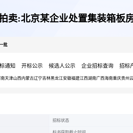
拍卖:北京某企业处置集装箱板
一批
标通知
开标公示
候选人公示
企业招标查询
招标
河南
天津
山西
内蒙古
辽宁
吉林
黑龙江
安徽
福建
江西
湖南
广西
海南
重庆
贵州
招标状态
标书获取截止时间