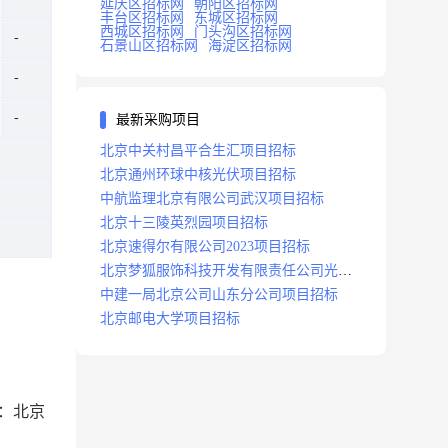
延庆区招标网
朝阳区招标网
丰台区招标网
东城区招标网
西城区招标网
门头沟区招标网
石景山区招标网
海淀区招标网
最新采购项目
北京中关村昌平合生汇项目招标
北京通州环球中核光伏项目招标
中航监理北京有限公司武汉项目招标
北京十三陵英烈园项目招标
北京速得尔有限公司2023项目招标
北京梦狐服饰科技开发有限责任公司光绿
能项目招标公告
中建一局北京公司山东分公司项目招标
北京邮电大学项目招标
卖：北京