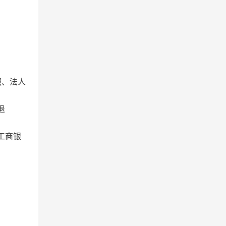
照、法人
退
北工商银