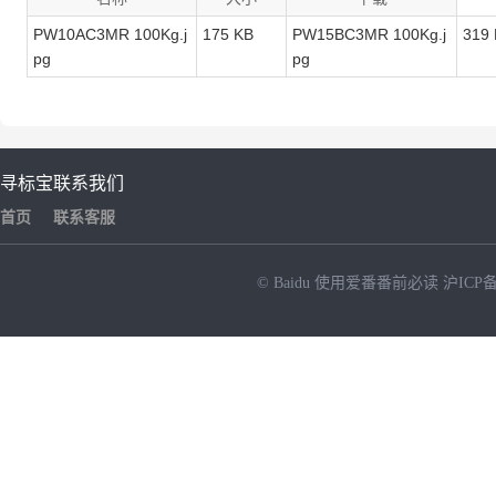
PW10AC3MR 100Kg.j
175 KB
PW15BC3MR 100Kg.j
319
pg
pg
寻标宝
联系我们
首页
联系客服
© Baidu
使用爱番番前必读
沪ICP备
NEW
HOT