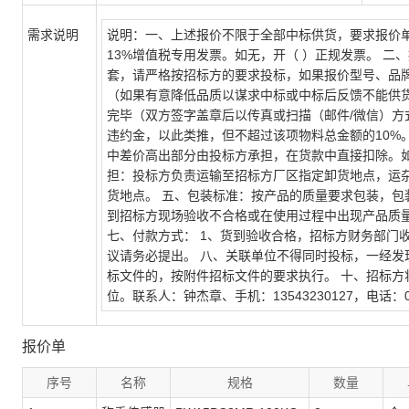
需求说明
说明：一、上述报价不限于全部中标供货，要求报价
13%增值税专用发票。如无，开（ ）正规发票。 
套，请严格按招标方的要求投标，如果报价型号、品
（如果有意降低品质以谋求中标或中标后反馈不能供货
完毕（双方签字盖章后以传真或扫描（邮件/微信）方
违约金，以此类推，但不超过该项物料总金额的10%
中差价高出部分由投标方承担，在货款中直接扣除。
担：投标方负责运输至招标方厂区指定卸货地点，运
货地点。 五、包装标准：按产品的质量要求包装，包
到招标方现场验收不合格或在使用过程中出现产品质
七、付款方式： 1、货到验收合格，招标方财务部门收
议请务必提出。 八、关联单位不得同时投标，一经发
标文件的，按附件招标文件的要求执行。 十、招标
位。联系人：钟杰章、手机：13543230127，电话：0753
报价单
序号
名称
规格
数量