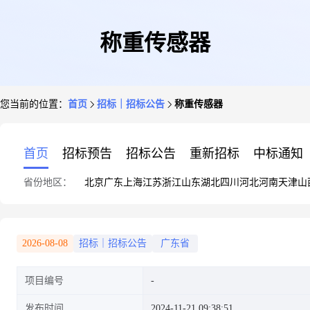
称重传感器
您当前的位置：
首页
招标｜招标公告
称重传感器
首页
招标预告
招标公告
重新招标
中标通知
省份地区：
北京
广东
上海
江苏
浙江
山东
湖北
四川
河北
河南
天津
山
2026-08-08
招标｜招标公告
广东省
项目编号
发布时间
2024-11-21 09:38:51