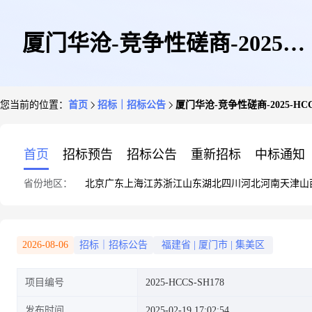
厦门华沧-竞争性磋商-2025-
您当前的位置：
首页
招标｜招标公告
厦门华沧-竞争性磋商-2025-
HCCS-SH178-厦门市集美区实
首页
招标预告
招标公告
重新招标
中标通知
省份地区：
北京
广东
上海
江苏
浙江
山东
湖北
四川
河北
河南
天津
山
验小学校本印刷及智慧教学平台
2026-08-06
招标｜招标公告
福建省
|
厦门市
|
集美区
项目编号
2025-HCCS-SH178
采购-采购公告
发布时间
2025-02-19 17:02:54