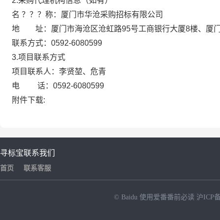
2.采购代理机构信息（如有）
名 ？？？称：厦门市华沧采购招标有限公司
地 址：厦门市海沧区沧虹路95号工商银行大厦8楼、厦门市
联系方式：0592-6080599
3.项目联系方式
项目联系人：李贤堃、危青
电 话：0592-6080599
附件下载:
寻标宝
联系我们
首页
联系客服
© Baidu
使用爱番番前必读
沪ICP备