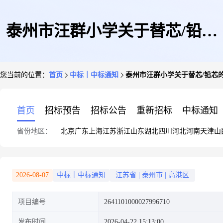
泰州市汪群小学关于替芯/铅芯
您当前的位置：
首页
中标｜中标通知
泰州市汪群小学关于替芯/铅芯
的网上商城采购项目成交公告
首页
招标预告
招标公告
重新招标
中标通知
省份地区：
北京
广东
上海
江苏
浙江
山东
湖北
四川
河北
河南
天津
山
2026-08-07
中标｜中标通知
江苏省
|
泰州市
|
高港区
项目编号
2641101000027996710
发布时间
2026-04-22 15:13:00