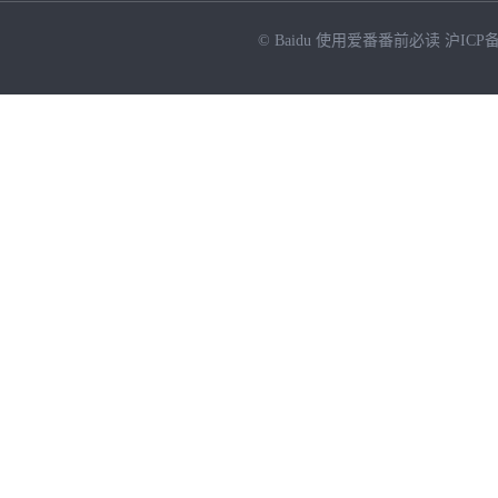
© Baidu
使用爱番番前必读
沪ICP备
NEW
HOT
暂时没有搜索结果…