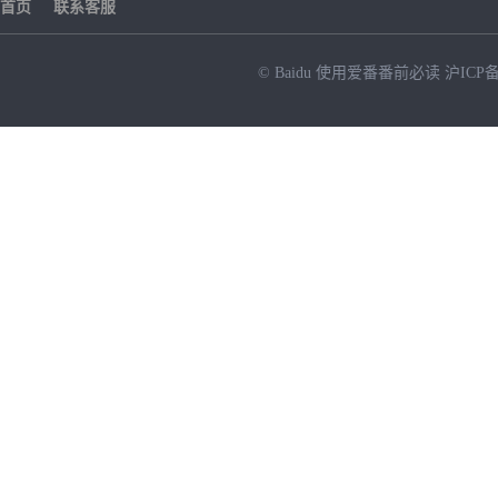
首页
联系客服
© Baidu
使用爱番番前必读
沪ICP备
NEW
HOT
暂时没有搜索结果…