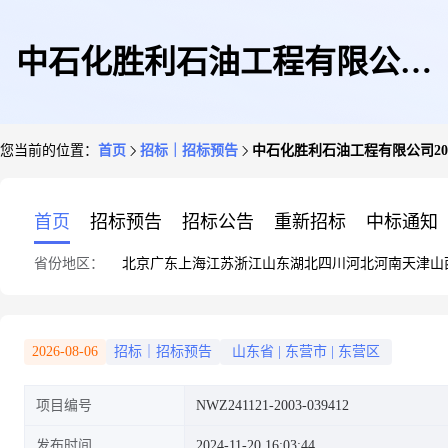
中石化胜利石油工程有限公司
您当前的位置：
首页
招标｜招标预告
中石化胜利石油工程有限公司20
2024年胜利石油工程120m3变频
首页
招标预告
招标公告
重新招标
中标通知
省份地区：
北京
广东
上海
江苏
浙江
山东
湖北
四川
河北
河南
天津
山
离心机公开招标框架采购预案泥
2026-08-06
招标｜招标预告
山东省
|
东营市
|
东营区
项目编号
NWZ241121-2003-039412
浆循环处理设备招标公告
发布时间
2024-11-20 16:03:44