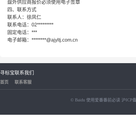
盘外供应商报价必须使用电子签章
四、联系方式
联系人：徐凤仁
联系电话：02*********
固定电话：***
电子邮箱：********@ajyltj.com.cn
寻标宝
联系我们
首页
联系客服
© Baidu
使用爱番番前必读
沪ICP备
NEW
HOT