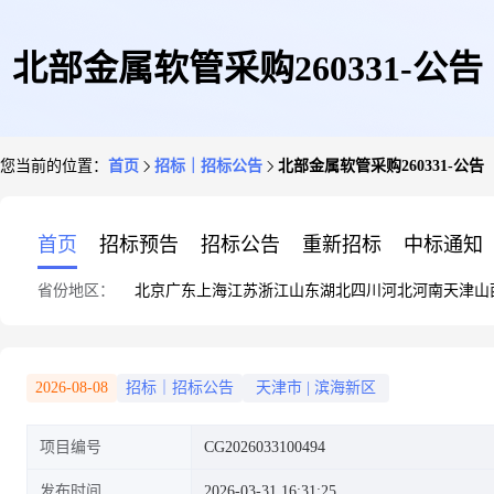
北部金属软管采购260331-公告
您当前的位置：
首页
招标｜招标公告
北部金属软管采购260331-公告
首页
招标预告
招标公告
重新招标
中标通知
省份地区：
北京
广东
上海
江苏
浙江
山东
湖北
四川
河北
河南
天津
山
2026-08-08
招标｜招标公告
天津市
|
滨海新区
项目编号
CG2026033100494
发布时间
2026-03-31 16:31:25