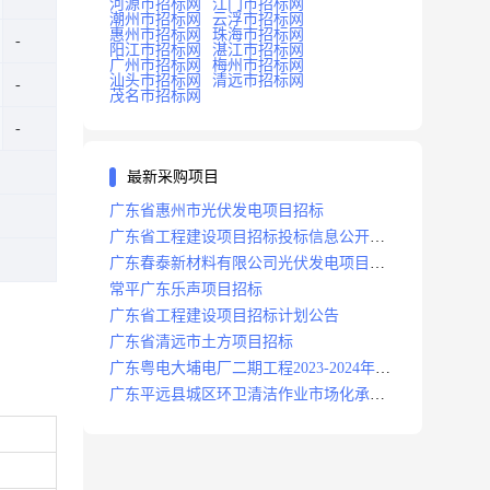
河源市招标网
江门市招标网
潮州市招标网
云浮市招标网
惠州市招标网
珠海市招标网
阳江市招标网
湛江市招标网
广州市招标网
梅州市招标网
汕头市招标网
清远市招标网
茂名市招标网
最新采购项目
广东省惠州市光伏发电项目招标
广东省工程建设项目招标投标信息公开目
录
广东春泰新材料有限公司光伏发电项目招
标
常平广东乐声项目招标
广东省工程建设项目招标计划公告
广东省清远市土方项目招标
广东粤电大埔电厂二期工程2023-2024年度
安保服务项目招标公告
广东平远县城区环卫清洁作业市场化承包
项目招标中标候选人公示