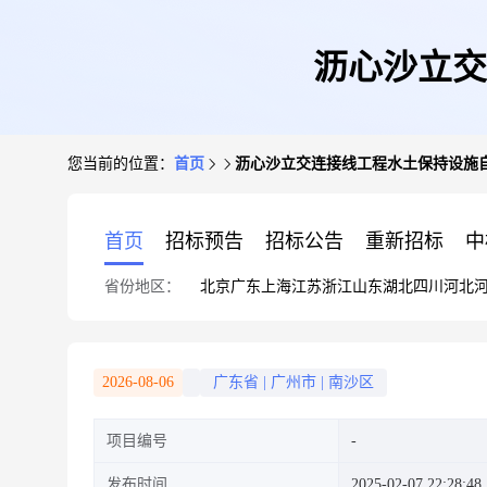
沥心沙立交
您当前的位置：
首页
沥心沙立交连接线工程水土保持设施
首页
招标预告
招标公告
重新招标
中
省份地区：
北京
广东
上海
江苏
浙江
山东
湖北
四川
河北
2026-08-06
广东省
|
广州市
|
南沙区
项目编号
发布时间
2025-02-07 22:28:48