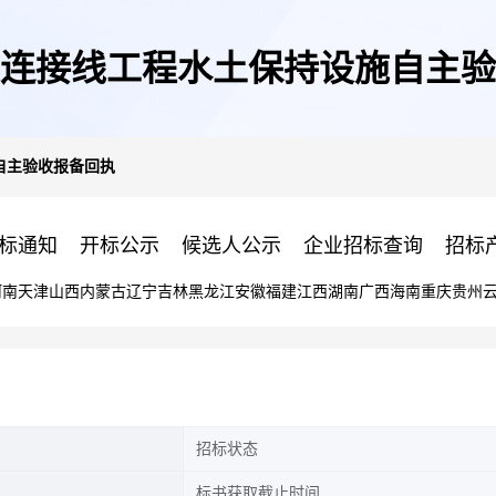
连接线工程水土保持设施自主验
自主验收报备回执
标通知
开标公示
候选人公示
企业招标查询
招标
河南
天津
山西
内蒙古
辽宁
吉林
黑龙江
安徽
福建
江西
湖南
广西
海南
重庆
贵州
招标状态
标书获取截止时间