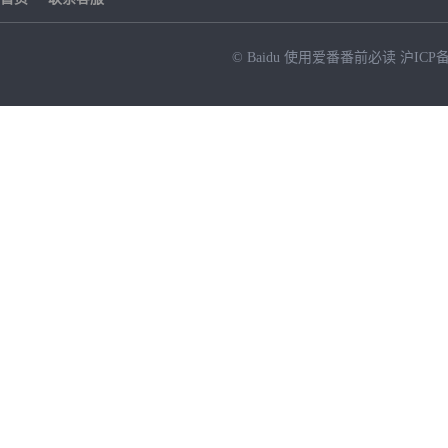
© Baidu
使用爱番番前必读
沪ICP备
NEW
HOT
暂时没有搜索结果…