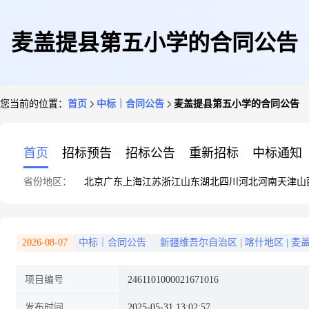
麦盖提县第五小学的合同公告
您当前的位置：
首页
中标｜合同公告
麦盖提县第五小学的合同公告
首页
招标预告
招标公告
重新招标
中标通知
省份地区：
北京
广东
上海
江苏
浙江
山东
湖北
四川
河北
河南
天津
山
2026-08-07
中标｜合同公告
新疆维吾尔自治区
|
喀什地区
|
麦
项目编号
2461101000021671016
发布时间
2025-05-31 13:02:57