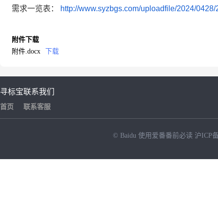
需求一览表：
http://www.syzbgs.com/uploadfile/2024/042
附件下载
附件.docx
下载
寻标宝
联系我们
首页
联系客服
© Baidu
使用爱番番前必读
沪ICP备
NEW
HOT