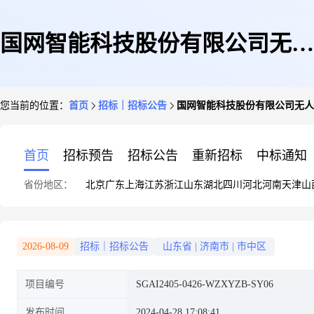
国网智能科技股份有限公司无人
您当前的位置：
首页
招标｜招标公告
国网智能科技股份有限公司无人
机维修物料组件采购项目招标公
首页
招标预告
招标公告
重新招标
中标通知
省份地区：
北京
广东
上海
江苏
浙江
山东
湖北
四川
河北
河南
天津
山
告
2026-08-09
招标｜招标公告
山东省
|
济南市
|
市中区
项目编号
SGAI2405-0426-WZXYZB-SY06
发布时间
2024-04-28 17:08:41