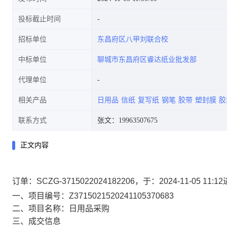
投标截止时间
招标单位
东昌府区八甲刘联合校
中标单位
聊城市东昌府区睿达纸业批发部
代理单位
相关产品
日用品
信纸
复写纸
钢笔
胶带
塑封膜
胶
联系方式
张文：19963507675
正文内容
订单：SCZG-3715022024182206，于：2024-11-0
一、项目编号：Z3715021520241105370683
二、项目名称：日用品采购
三、成交信息