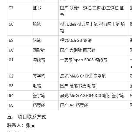
57
证书
国产 队标/一道杠/二道杠/三道杠 证
书
58
铅笔
得力/deli 得力图卡笔 得力图卡笔 铅
得
笔
59
铅笔
得力/deli 2B 铅笔
得
60
回形针
国产 大别针 回形针
61
勾线笔
一支笔/apen 5003 勾线笔
n
62
签字笔
晨光/M&G 640K0 签字笔
63
毛笔
国产 硬笔书法 毛笔
64
签字笔
晨光/M&G AGR640C3 笔芯 签字笔
65
档案袋
国产 A4 档案袋
五、 项目联系方式
联系人：张文