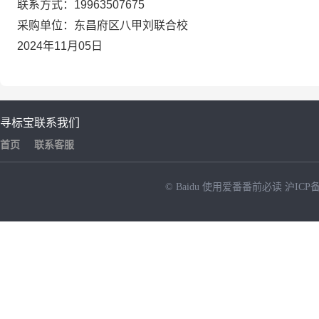
联系方式：19963507675
采购单位：东昌府区八甲刘联合校
2024年11月05日
寻标宝
联系我们
首页
联系客服
© Baidu
使用爱番番前必读
沪ICP备
NEW
HOT