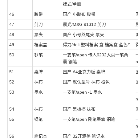
挂式/单面
46
胶带
国产 小胶布 胶带
47
剪刀
晨光/M&G 91312 剪刀
48
票夹
国产 小号燕尾夹 票夹
49
档案盒
得力/deli 塑料档案 盒 档案盒 蓝色/1
得
50
钢笔
一支笔/apen 传人6202大尖一笔两
曩 钢笔
n
51
桌牌
国产 A4亚克力板 桌牌
52
抹布
国产 默认型号 抹布 橙色
53
墨水
一支笔/apen -1 墨水
n
54
抹布
国产 黑板擦 抹布
55
钢笔
一支笔/apen 刚笔墨囊 钢笔
n
56
笔记本
国产 32开添美 笔记本