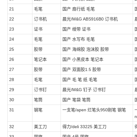
21
毛笔
国产 扇行纸 毛笔
22
订书机
晨光/M&G ABS916B0 订书机
23
证书
国产 绶带 证书
24
毛笔
国产 水写布 毛笔
25
胶带
国产 海绵胶 泡沫胶 胶带
26
笔记本
国产 小黑皮本 笔记本
27
胶带
国产 双面胶1.5 胶带
28
毛笔
国产 毛 笔 纸 毛笔
29
订书钉
晨光/M&G 钉子 订书钉
30
笔筒
国产 笔袋 笔筒
31
钢笔
一支笔/apen 烂笔头950刚笔 钢笔
n
32
美工刀
得力/deli 33225 美工刀
得
33
国旗
国产 4号 国旗