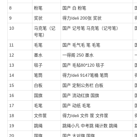
8
粉笔
国产 白 粉笔
9
奖状
得力/deli 200张 奖状
得
10
马克笔（记
国产 记号笔 马克笔（记号笔）
号笔）
11
毛笔
国产 毛气毛 笔 毛笔
12
墨水
一得阁 250 墨水
13
毯子
国产 毛毡80*120 毯子
14
笔筒
得力/deli 9147笔桶 笔筒
得
15
白板
国产 定制公务栏 白板
16
国旗
国产 流动红旗 国旗
17
毛笔
国产 动纸 毛笔
18
文件筐
得力/deli 文件 筐 文件筐
得
19
跳绳
跳绳小凡 中考跳 绳计数 跳绳
20
国旗
国产 大对旗 国旗