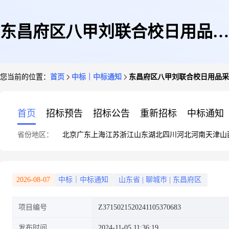
东昌府区八甲刘联合校日用品采
您当前的位置：
首页
中标｜中标通知
东昌府区八甲刘联合校日用品采
购网上商城超市直购成交结果公
首页
招标预告
招标公告
重新招标
中标通知
省份地区：
北京
广东
上海
江苏
浙江
山东
湖北
四川
河北
河南
天津
山
告
2026-08-07
中标｜中标通知
山东省
|
聊城市
|
东昌府区
项目编号
Z3715021520241105370683
发布时间
2024-11-05 11:36:19