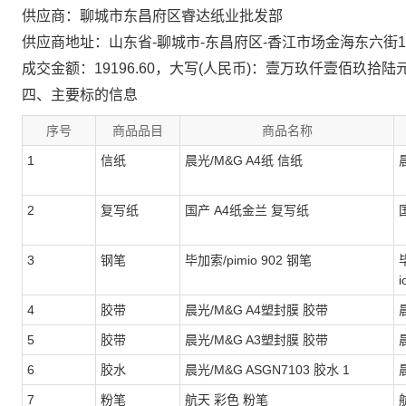
供应商：聊城市东昌府区睿达纸业批发部
供应商地址：山东省-聊城市-东昌府区-香江市场金海东六街1
成交金额：19196.60，大写(人民币)：壹万玖仟壹佰玖拾陆
四、主要标的信息
序号
商品品目
商品名称
1
信纸
晨光/M&G A4纸 信纸
2
复写纸
国产 A4纸金兰 复写纸
3
钢笔
毕加索/pimio 902 钢笔
i
4
胶带
晨光/M&G A4塑封膜 胶带
5
胶带
晨光/M&G A3塑封膜 胶带
6
胶水
晨光/M&G ASGN7103 胶水 1
7
粉笔
航天 彩色 粉笔