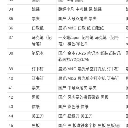
34
跳绳
跳绳小凡 中考跳 绳 跳绳
35
票夹
国产 大号燕尾夹 票夹
36
口取纸
晨光/M&G 口取 纸 口取纸
37
马克笔（记
一支笔/apen 记号笔 马克笔（记号
号笔）
笔） 橙色/单色/1
n
38
笔记本
国产 金本73-25 笔记本 线装式装订/
软面抄/72页/1/A5
39
订书钉
晨光/M&G 晨光单空打孔机 订书钉
40
订书钉
晨光/M&G 晨光单空打空机 订书钉
41
票夹
国产 中号燕尾夹 票夹
42
黑板
国产 风杰要的拼音磁铁 黑板
43
信纸
国产 彩色纸 信纸
44
美工刀
国产 壁纸刀 美工刀
45
黑板
国产 黑 板磁铁米字格 黑板 黑板/悬