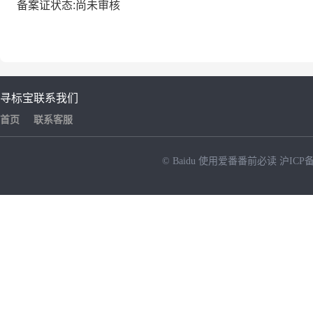
备案证状态:尚未审核
寻标宝
联系我们
首页
联系客服
© Baidu
使用爱番番前必读
沪ICP备
NEW
HOT