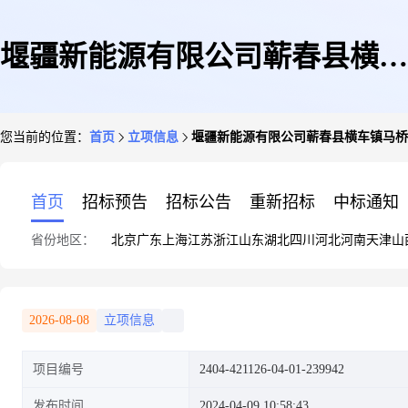
堰疆新能源有限公司蕲春县横车
您当前的位置：
首页
立项信息
堰疆新能源有限公司蕲春县横车镇马桥村
镇马桥村十一组5号孙思军
首页
招标预告
招标公告
重新招标
中标通知
省份地区：
北京
广东
上海
江苏
浙江
山东
湖北
四川
河北
河南
天津
山
82.46kw屋顶分布式光伏发电项
2026-08-08
立项信息
项目编号
2404-421126-04-01-239942
目
发布时间
2024-04-09 10:58:43