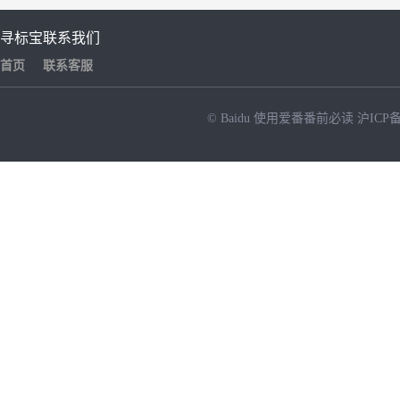
寻标宝
联系我们
首页
联系客服
© Baidu
使用爱番番前必读
沪ICP备
NEW
HOT
暂时没有搜索结果…