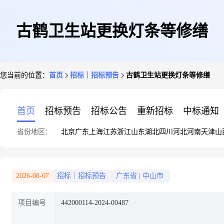
古鹤卫生站更换灯条等修缮
您当前的位置：
首页
招标｜招标预告
古鹤卫生站更换灯条等修缮
首页
招标预告
招标公告
重新招标
中标通知
省份地区：
北京
广东
上海
江苏
浙江
山东
湖北
四川
河北
河南
天津
山
2026-08-07
招标｜招标预告
广东省
|
中山市
项目编号
442000114-2024-00487