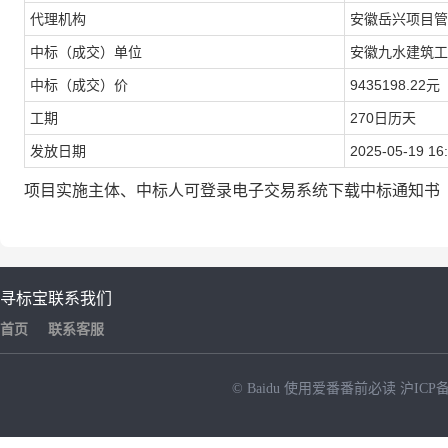
代理机构
安徽岳兴项目管
中标（成交）单位
安徽九水建筑工
中标（成交）价
9435198.22元
工期
270日历天
发放日期
2025-05-19 16:
项目实施主体、中标人可登录电子交易系统下载中标通知书
寻标宝
联系我们
首页
联系客服
© Baidu
使用爱番番前必读
沪ICP备
NEW
HOT