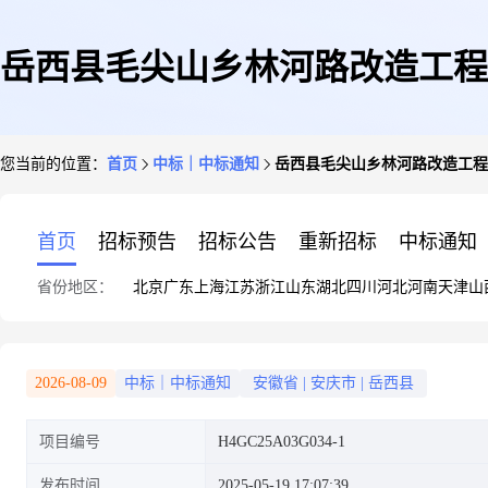
岳西县毛尖山乡林河路改造工程
您当前的位置：
首页
中标｜中标通知
岳西县毛尖山乡林河路改造工程
首页
招标预告
招标公告
重新招标
中标通知
省份地区：
北京
广东
上海
江苏
浙江
山东
湖北
四川
河北
河南
天津
山
2026-08-09
中标｜中标通知
安徽省
|
安庆市
|
岳西县
项目编号
H4GC25A03G034-1
发布时间
2025-05-19 17:07:39