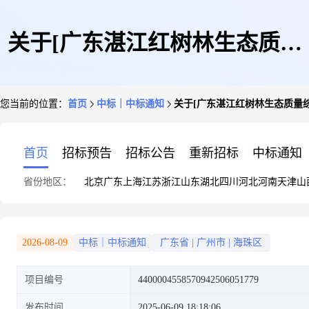
关于[广东湛江红树林生态质量
您当前的位置：
首页
中标｜中标通知
关于[广东湛江红树林生态质量
综合监测站房设计与造价服务项
首页
招标预告
招标公告
重新招标
中标通知
省份地区：
北京
广东
上海
江苏
浙江
山东
湖北
四川
河北
河南
天津
山
目]中选结果的公告
2026-08-09
中标｜中标通知
广东省
|
广州市
|
海珠区
项目编号
4400004558570942506051779
发布时间
2025-06-09 18:18:06