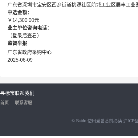
广东省深圳市宝安区西乡街道桃源社区航城工业区展丰工业园展
中选金额：
￥14,300.00元
业主单位咨询电话：
（登录后查看）
监督举报
广东省政府采购中心
2025-06-09
寻标宝
联系我们
首页
联系客服
© Baidu
使用爱番番前必读
沪ICP备