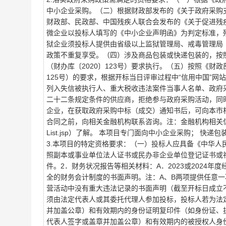
中小企业采购。（二）根据财政部发布的《关于政府采购
财政部、民政部、中国残疾人联合会发布的《关于促进残
微企业以投标人填写的《中小企业声明函》为判定标准，
狱企业须投标人提供由省级以上监狱管理局、戒毒管理局
政策不重复享受。（四）涉及商品包装或快递包装的，按照
（财办库〔2020〕123号）要求执行。（五）按照《财
125号）的要求，根据开标当日评审过程中“信用中国”网站（www.c
列入失信被执行人、重大税收违法案件当事人名单、政府
二十二条规定条件的供应商，拒绝参与政府采购活动，同
企业，在获取政府采购中标（成交）通知书后，可向本市
合同之前，向相关金融机构联系咨询。注：金融机构相关信息请登录天津市
List.jsp）了解。 本项目专门面向中小企业采购； 快
3.本项目的特定资格要求：（一）投标人应具备《中华人
照副本或事业单位法人证书或民办非企业单位登记证书或
件。2．财务状况报告等相关材料：A．2023或2024
全的财务会计制度的书面声明。注：A、B两项提供任意一
营活动中没有重大违法记录的书面声明（截至开标日成立
须由法定代表人或其委托代理人参加投标，投标人若为法
并加盖公章）和有效期内的身份证明复印件（如身份证、
代表人签字或盖章并加盖公章）和有效期内的被授权人身