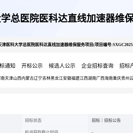
总医院医科达直线加速器维保服务项
医科大学总医院医科达直线加速器维保服务项目(项目编号:SXGC2025-F
F-0409)公开招标公告
标通知
开标公示
候选人公示
企业招标查询
招标
河南
天津
山西
内蒙古
辽宁
吉林
黑龙江
安徽
福建
江西
湖南
广西
海南
重庆
贵州
招标状态
招标｜招标公告
标书获取截止时间