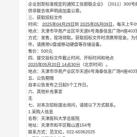
企业划型标准规定的通知工信部联企业》〔2011〕30
供非联合体声明函加盖公章。
三、获取招标文件
时间：
2025年04月29日
到
2025年05月09日
，每天上午09
地点：天津市华苑产业区华天道6号海泰信息广场H座403
方式：发售，现场领取。获取招标文件时须携带现金，为
件，请携带U盘或移动硬盘等存储设备。
售价：500元
四、提交投标文件截止时间、开标时间和地点
2025年05月20日 14点30分
（北京时间）。
地点：天津市华苑产业区华天道6号海泰信息广场H座403
五、公告期限
自本公告发布之日起5个工作日。
六、其他补充事宜
无
七、对本次招标提出询问，请按以下方式联系。
1.采购人信息
名称：天津医科大学总医院
地址：天津市和平区鞍山道154号
联系方式：范文红，022-60362025