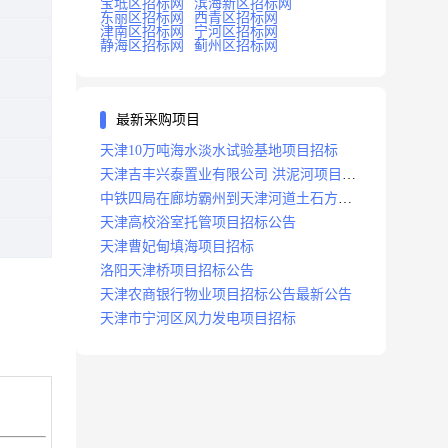
宝坻区招标网
滨海新区招标网
东丽区招标网
西青区招标网
津南区招标网
宁河区招标网
静海区招标网
蓟州区招标网
最新采购项目
天津10万吨海水淡水试验基地项目招标
天津吉丰兴泰置业有限公司 洪泥河项目招
标工程
中铁四局在廊坊霸州到天津河道土石方工
程项目招标
天津高校浴室托管项目招标公告
天津曹妃甸填海项目招标
洛阳天津桥项目招标公告
天津农商银行物业项目招标公告最新公告
天津市宁河区风力发电项目招标