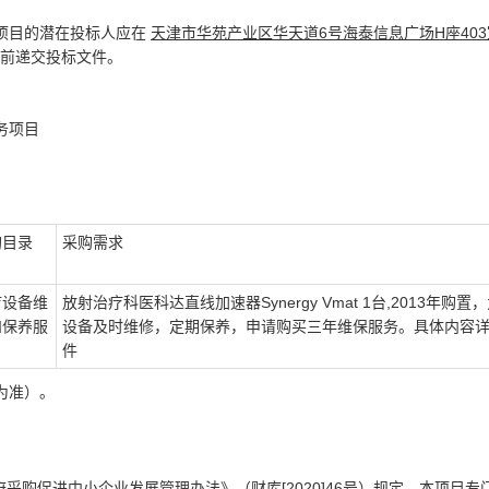
项目的潜在投标人应在
天津市华苑产业区华天道6号海泰信息广场H座403
前递交投标文件。
务项目
购目录
采购需求
疗设备维
放射治疗科医科达直线加速器Synergy Vmat 1台,2013年购置
和保养服
设备及时维修，定期保养，申请购买三年维保服务。具体内容
件
为准）。
采购促进中小企业发展管理办法》（财库[2020]46号）规定，本项目专