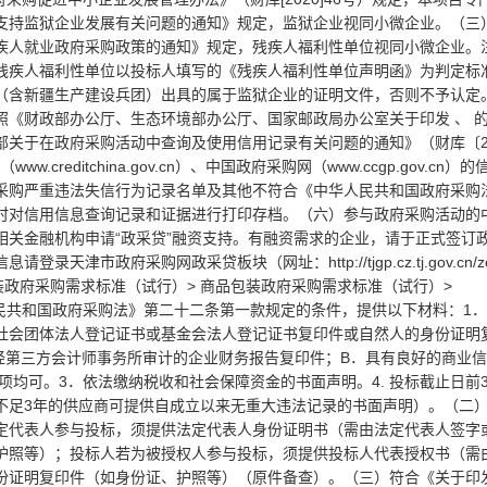
支持监狱企业发展有关问题的通知》规定，监狱企业视同小微企业。（三
疾人就业政府采购政策的通知》规定，残疾人福利性单位视同小微企业。
残疾人福利性单位以投标人填写的《残疾人福利性单位声明函》为判定标
（含新疆生产建设兵团）出具的属于监狱企业的证明文件，否则不予认定
《财政部办公厅、生态环境部办公厅、国家邮政局办公室关于印发 、 
政部关于在政府采购活动中查询及使用信用记录有关问题的通知》（财库〔2
reditchina.gov.cn）、中国政府采购网（www.ccgp.gov.cn）
采购严重违法失信行为记录名单及其他不符合《中华人民共和国政府采购
时对信用信息查询记录和证据进行打印存档。（六）参与政府采购活动的
相关金融机构申请“政采贷”融资支持。有融资需求的企业，请于正式签订
政府采购网政采贷板块（网址：http://tjgp.cz.tj.gov.cn/zcd
递包装政府采购需求标准（试行）> 商品包装政府采购需求标准（试行）>
民共和国政府采购法》第二十二条第一款规定的条件，提供以下材料：1
社会团体法人登记证书或基金会法人登记证书复印件或自然人的身份证明
年度经第三方会计师事务所审计的企业财务报告复印件；B．具有良好的商业
项均可。3．依法缴纳税收和社会保障资金的书面声明。4. 投标截止日前
不足3年的供应商可提供自成立以来无重大违法记录的书面声明）。（二
定代表人参与投标，须提供法定代表人身份证明书（需由法定代表人签字
护照等）；投标人若为被授权人参与投标，须提供投标人代表授权书（需
份证明复印件（如身份证、护照等）（原件备查）。（三）符合《关于印