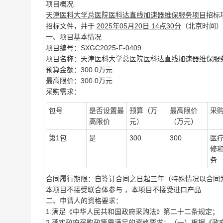
项目概况
天津医科大学总医院医科达直线加速器维保服务项目
招标
招标文件，并于
2025年05月20日 14点30分
（北京时间）
一、项目基本情况
项目编号：SXGC2025-F-0409
项目名称：天津医科大学总医院医科达直线加速器维保服
预算金额：300.0万元
最高限价：300.0万元
采购需求：
包号
是否设置最
预算（万
最高限价
采
高限价
元）
（万元）
第1包
是
300
300
医
修
务
合同履行期限：自签订合同之日起三年（特殊情况以合同
本项目不接受联合体参与 ，本项目不接受进口产品
二、申请人的资格要求：
1.满足《中华人民共和国政府采购法》第二十二条规定；
2.落实政府采购政策需满足的资格要求：（一）根据《政府