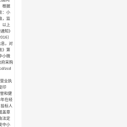
）根据
注：小
准，监
。以上
的通知》
016〕
的信息，对
法》第
中小微
政府采购
/zcd
．营业执
复印
信誉和健
3年在经
）投标人
或盖章
由法定
发中小