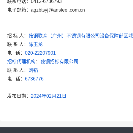
联系电话：
0412-6736793
电子邮箱：
agzbtsyj@ansteel.com.cn
招 标 人：
鞍钢联众（广州）不锈钢有限公司设备保障部区域
联 系 人：
陈玉龙
电
话：
020-22207901
招标代理机构
：
鞍钢招标有限公司
联 系 人：
刘韬
电
话：
6736776
发布日期：
2024
年
02
月
21
日