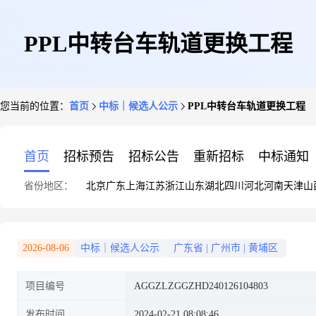
PPL中转台车轨道更换工程
您当前的位置：
首页
中标｜候选人公示
PPL中转台车轨道更换工程
首页
招标预告
招标公告
重新招标
中标通知
省份地区：
北京
广东
上海
江苏
浙江
山东
湖北
四川
河北
河南
天津
山
2026-08-06
中标｜候选人公示
广东省
|
广州市
|
黄埔区
项目编号
AGGZLZGGZHD240126104803
发布时间
2024-02-21 08:08:46