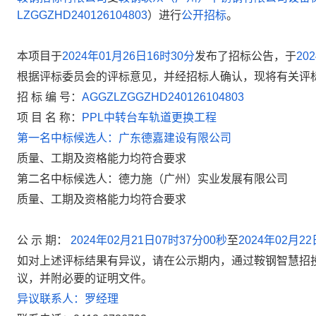
LZGGZHD240126104803
）
进行
公开招标
。
本项目于
2024
年
01
月
26
日
16
时
30
分
发布了招标公告，于
202
根据评标委员会的评标意见，并经招标人确认，现将有关评
招 标
编 号：
AGGZLZGGZHD240126104803
项 目 名 称：
PPL
中转台车轨道更换工程
第一名中标候选人：广东德嘉建设有限公司
质量、工期及资格能力均符合要求
第二名中标候选人：德力施（广州）实业发展有限公司
质量、工期及资格能力均符合要求
公 示 期：
2024
年
02
月
21
日
07
时
37
分
00
秒
至
2024
年
02
月
22
如对上述评标结果有异议，请在公示期内
，
通过鞍钢智慧招
议，并附必要
的
证明文件。
异议联系人：罗经理