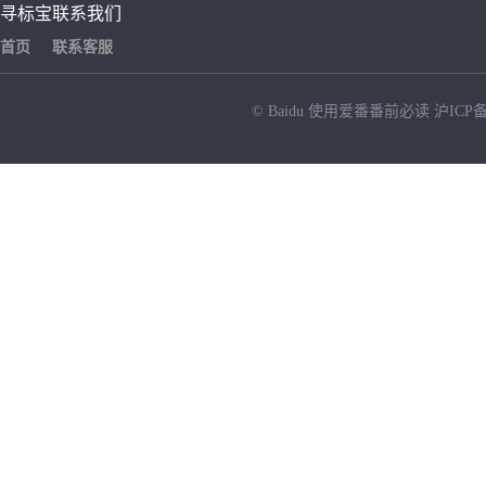
寻标宝
联系我们
首页
联系客服
© Baidu
使用爱番番前必读
沪ICP备
NEW
HOT
暂时没有搜索结果…