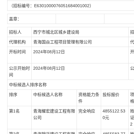
（招标编号：E6301000076051684001002）
盖章：
招标人
西宁市城北区城乡建设局
代理机构
青海国焱工程项目管理有限公司
开标时间
2024年08月12日
公示开始时
2024年08月12日
间
中标候选人排序名称
排序
中标候选人名称
资格能力条
投标报价
件
第1名
青海耀宏建设工程有限
完全响应
4855122.53
公司
0元
证
2