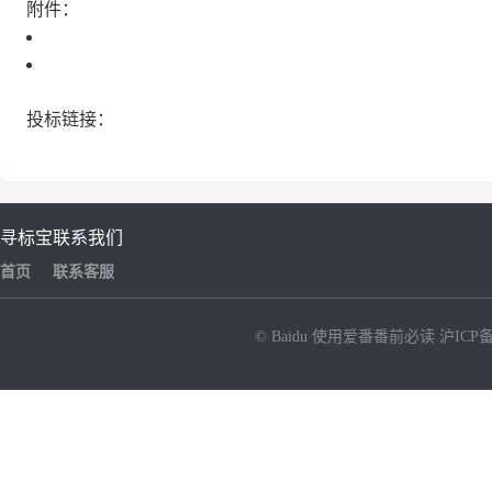
附件：
投标链接：
寻标宝
联系我们
首页
联系客服
© Baidu
使用爱番番前必读
沪ICP备
NEW
HOT