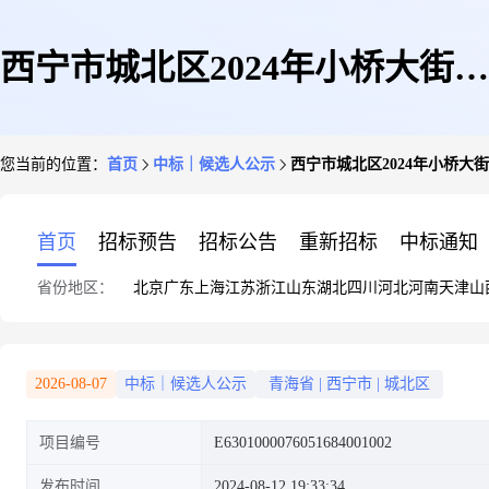
西宁市城北区2024年小桥大街48
您当前的位置：
首页
中标｜候选人公示
西宁市城北区2024年小桥大
号等2个老旧小区配套基础设施
首页
招标预告
招标公告
重新招标
中标通知
省份地区：
北京
广东
上海
江苏
浙江
山东
湖北
四川
河北
河南
天津
山
建设项目(二期)标段二中标候选
2026-08-07
中标｜候选人公示
青海省
|
西宁市
|
城北区
项目编号
E6301000076051684001002
人公示
发布时间
2024-08-12 19:33:34