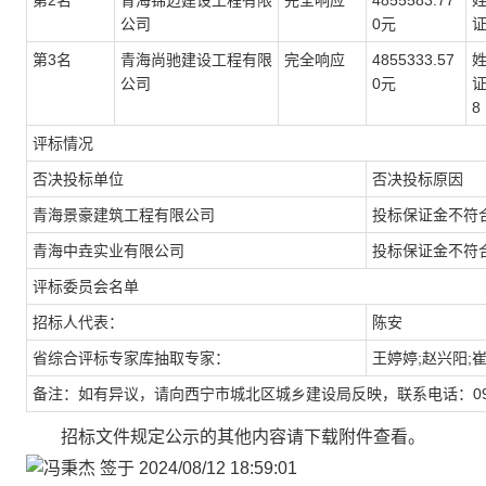
第2名
青海锦迈建设工程有限
完全响应
4855583.77
公司
0元
证
第3名
青海尚驰建设工程有限
完全响应
4855333.57
公司
0元
证
8
评标情况
否决投标单位
否决投标原因
青海景豪建筑工程有限公司
投标保证金不符
青海中垚实业有限公司
投标保证金不符
评标委员会名单
招标人代表：
陈安
省综合评标专家库抽取专家：
王婷婷;赵兴阳;
备注：如有异议，请向西宁市城北区城乡建设局反映，联系电话：0971-
招标文件规定公示的其他内容请下载附件查看。