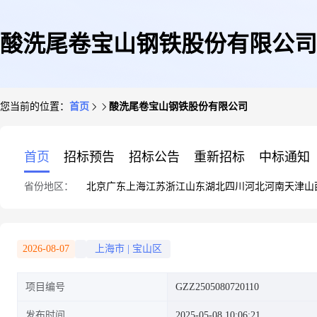
酸洗尾卷宝山钢铁股份有限公司
您当前的位置：
首页
酸洗尾卷宝山钢铁股份有限公司
首页
招标预告
招标公告
重新招标
中标通知
省份地区：
北京
广东
上海
江苏
浙江
山东
湖北
四川
河北
河南
天津
山
2026-08-07
上海市
|
宝山区
项目编号
GZZ2505080720110
发布时间
2025-05-08 10:06:21