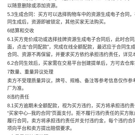
以随意删除或添加资源。
5.3生成合同：买方可以选择购物车中的资源生成电子合同
同生成后，资源即被锁定，其他买家无法购买。
6结算和交收
6.1买方竞价成功或选择挂牌资源生成电子合同后，此时合同
面，点击“合同配款”，完成在线全额配款，最迟应于合同生成当
合同、资源不再保留，并要求买方依约承担违约责任，详见
6.2合同生效后，买家需在交易平台创建提单后，方可去仓
7数量、重量异议处理
卖方不受理质量异议，牌号、规格、备注等参考信息仅作参
厂为准。
8违约责任
8.1买方逾期未全额配款，视为买方违约，买方将承担违约
“买家中心--我的合同”页面支付。拒不履行违约责任的买
履行合同，卖方将承担违约责任并支付违约金，每个违约合同
项向平台和卖方提出赔偿要求。