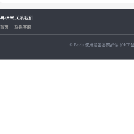
寻标宝
联系我们
首页
联系客服
© Baidu
使用爱番番前必读
沪ICP备
NEW
HOT
暂时没有搜索结果…