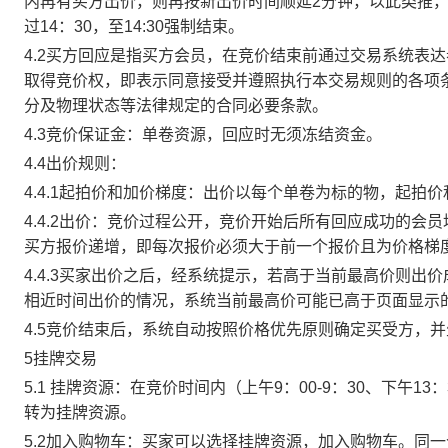
内再有买方出价，则再按新出价时间顺延2分钟，以此类推
过14：30，至14:30强制结束。
4.2买方回应是指买方会员，在竞价结束前通过交易系统表
取得竞价权，即表示同意接受并遵照执行本交易规则的各项
分及物理状态等法律规定的合同必要条款。
4.3竞价保证金：单卷资源，回应时无须冻结资金。
4.4出价规则：
4.4.1起拍价和加价梯度：出价以每个单卷为标的物，起拍
4.4.2出价：竞价过程公开，竞价开始后所有回应成功的
买方报价递增，即每次报价必须大于前一个报价且为价格梯
4.4.3买家出价之后，经系统提示，若高于当前最高价则
相近时间出价的情况，系统当前最高价可能已高于页面显示
4.5竞价结束后，系统自动按照价格优先原则确定买受方，
5挂牌交易
5.1 挂牌资源：在竞价时间内（上午9：00-9：30、下午1
转为挂牌资源。
5.2加入购物车：买家可以选择挂牌资源，加入购物车。同