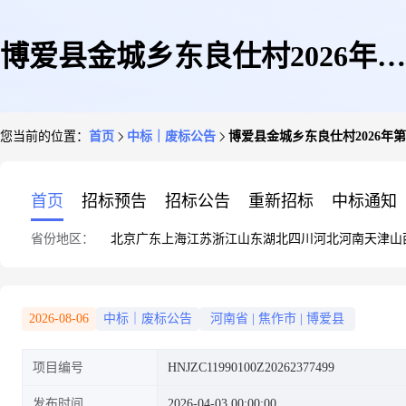
博爱县金城乡东良仕村2026年第
您当前的位置：
首页
中标｜废标公告
博爱县金城乡东良仕村2026
一批农村公益事业财政奖补工程
首页
招标预告
招标公告
重新招标
中标通知
省份地区：
北京
广东
上海
江苏
浙江
山东
湖北
四川
河北
河南
天津
山
监理服务项目
2026-08-06
中标｜废标公告
河南省
|
焦作市
|
博爱县
项目编号
HNJZC11990100Z20262377499
发布时间
2026-04-03 00:00:00