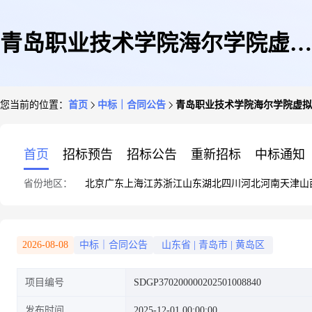
青岛职业技术学院海尔学院虚拟
您当前的位置：
首页
中标｜合同公告
青岛职业技术学院海尔学院虚拟
仿真实训基地图形工作站公示
首页
招标预告
招标公告
重新招标
中标通知
省份地区：
北京
广东
上海
江苏
浙江
山东
湖北
四川
河北
河南
天津
山
2026-08-08
中标｜合同公告
山东省
|
青岛市
|
黄岛区
项目编号
SDGP370200000202501008840
发布时间
2025-12-01 00:00:00