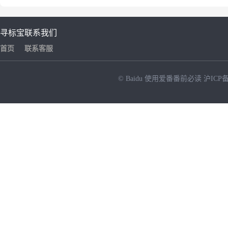
寻标宝
联系我们
首页
联系客服
© Baidu
使用爱番番前必读
沪ICP备
NEW
HOT
暂时没有搜索结果…