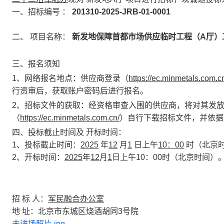
一、招标编号
：
201310-2025-JRB-01-0001
二、
项目名称：
新发地保障首都市场供应临时工程（A厅）
三、
报名须知
1、网络报名地点：供应商登录（
https://ec.minmetals.com.c
行资审后，获取账户密码后进行报名。
2、招标文件的获取：经资格审查入围的供应商，将对其发
（
https://ec.minmetals.com.cn/
）自行下载招标文件，并依据
四、投标截止时间及
开标时间：
1、
投标截止时间：
2025
年
12
月
1
日上午
10：00
时（北京
2、开标时间：
2025
年
12
月
1
日上午10
：00
时
（北京时间）
招
标
人：
军民融合办公室
地
址：北京市东城区烧酒胡同3号院
未进场照片.jpg