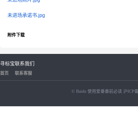
未进场承诺书.jpg
附件下载
寻标宝
联系我们
首页
联系客服
© Baidu
使用爱番番前必读
沪ICP备
NEW
HOT