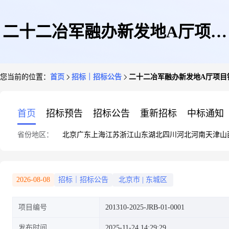
二十二冶军融办新发地A厅项目
您当前的位置：
首页
招标｜招标公告
二十二冶军融办新发地A厅项目钢
钢材招标书第0001号
首页
招标预告
招标公告
重新招标
中标通知
省份地区：
北京
广东
上海
江苏
浙江
山东
湖北
四川
河北
河南
天津
山
2026-08-08
招标｜招标公告
北京市
|
东城区
项目编号
201310-2025-JRB-01-0001
发布时间
2025-11-24 14:29:29