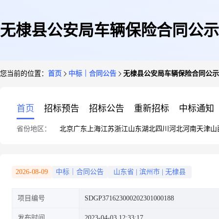
无棣县公安局车辆保险合同公示
您当前的位置：
首页
中标｜合同公告
无棣县公安局车辆保险合同公示
首页
招标预告
招标公告
重新招标
中标通知
省份地区：
北京
广东
上海
江苏
浙江
山东
湖北
四川
河北
河南
天津
山
2026-08-09
中标｜合同公告
山东省
|
滨州市
|
无棣县
项目编号
SDGP371623000202301000188
发布时间
2023-04-03 12:33:17