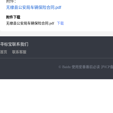
附件：
无棣县公安局车辆保险合同.pdf
附件下载
无棣县公安局车辆保险合同.pdf
下载
寻标宝
联系我们
首页
联系客服
© Baidu
使用爱番番前必读
沪ICP备
NEW
HOT