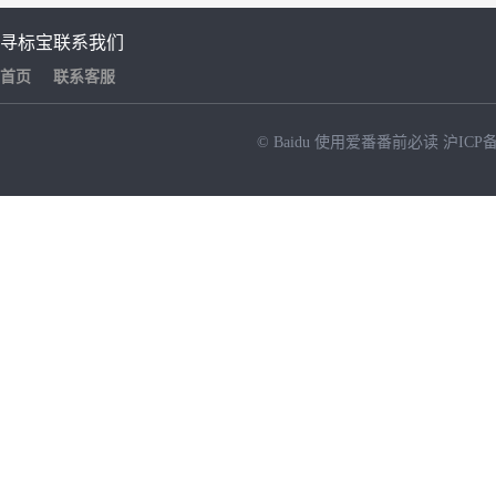
寻标宝
联系我们
首页
联系客服
© Baidu
使用爱番番前必读
沪ICP备
NEW
HOT
暂时没有搜索结果…