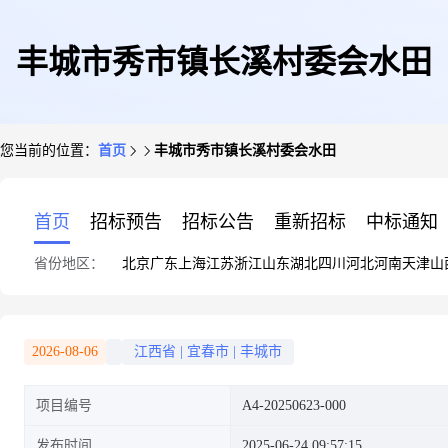
丰城市秀市镇长溪村委会水田
您当前的位置：
首页
丰城市秀市镇长溪村委会水田
首页
招标预告
招标公告
重新招标
中标通知
省份地区：
北京
广东
上海
江苏
浙江
山东
湖北
四川
河北
河南
天津
山
2026-08-06
江西省
|
宜春市
|
丰城市
项目编号
A4-20250623-000
发布时间
2025-06-24 09:57:15