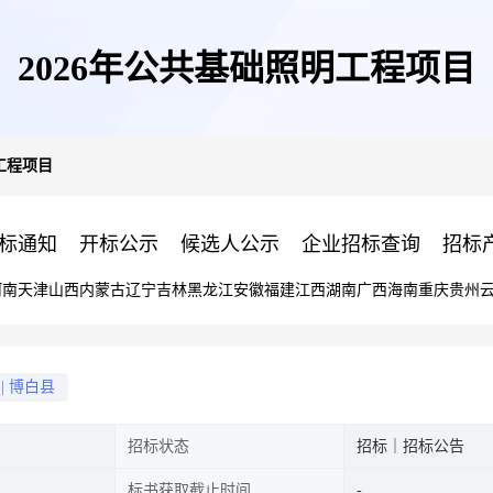
2026年公共基础照明工程项目
工程项目
标通知
开标公示
候选人公示
企业招标查询
招标
河南
天津
山西
内蒙古
辽宁
吉林
黑龙江
安徽
福建
江西
湖南
广西
海南
重庆
贵州
|
博白县
招标状态
招标｜招标公告
标书获取截止时间