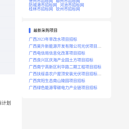
贺州市招标网
柳州市招标网
防城港市招标网
河池市招标网
桂林市招标网
钦州市招标网
最新采购项目
广西2023年旱改水项目招标
广西昊升新能源开发有限公司光伏项目招
标
广西电信局信息化改革项目招标
广西良兴区庆海产业园土方项目招标
广西南宁高新区利华路二期工程项目招标
广西扶绥县农户屋顶安装光伏项目招标公
告
广西宾阳生态南山陵园项目招标
广西绿色能源零碳电力产业链项目招标
标计划