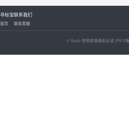
寻标宝
联系我们
首页
联系客服
© Baidu
使用爱番番前必读
沪ICP备
NEW
HOT
暂时没有搜索结果…