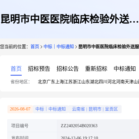
昆明市中医医院临床检验外送服
您当前的位置：
首页
中标｜中标通知
昆明市中医医院临床检验外送服
务项目成交结果公告
首页
招标预告
招标公告
重新招标
中标通知
省份地区：
北京
广东
上海
江苏
浙江
山东
湖北
四川
河北
河南
天津
山
2026-08-07
中标｜中标通知
云南省
|
昆明市
|
呈贡区
项目编号
ZZ2402054B020363
发布时间
2024-12-06 19:17:10