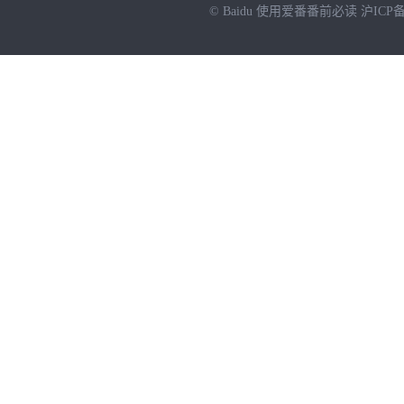
© Baidu
使用爱番番前必读
沪ICP备
NEW
HOT
暂时没有搜索结果…