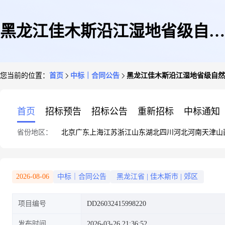
黑龙江佳木斯沿江湿地省级自然
您当前的位置：
首页
中标｜合同公告
黑龙江佳木斯沿江湿地省级自然保护
保护区管理局
首页
招标预告
招标公告
重新招标
中标通知
省份地区：
北京
广东
上海
江苏
浙江
山东
湖北
四川
河北
河南
天津
山
DD26032415998220政府采购合
2026-08-06
中标｜合同公告
黑龙江省
|
佳木斯市
|
郊区
项目编号
DD26032415998220
同公告
发布时间
2026-03-26 21:36:52