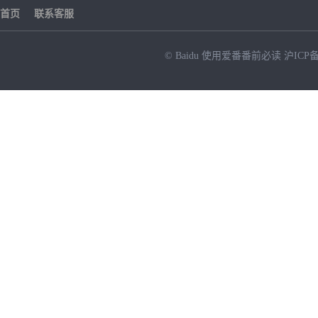
首页
联系客服
© Baidu
使用爱番番前必读
沪ICP备
NEW
HOT
暂时没有搜索结果…