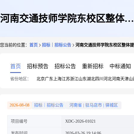
河南交通技师学院东校区整体提
您当前的位置：
首页
招标｜招标公告
河南交通技师学院东校区整体提
升及基础设施安全整改项目方案
首页
招标预告
招标公告
重新招标
中标通知
省份地区：
北京
广东
上海
江苏
浙江
山东
湖北
四川
河北
河南
天津
山
设计竞争性磋商公告
2026-08-08
招标｜招标公告
河南省
|
驻马店市
|
驿城区
项目编号
XDC-2026-01021
发布时间
2026-03-26 19:14:06