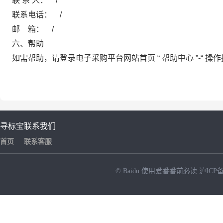
联 系 人：
/
联系电话：
/
邮 箱：
/
六、帮助
如需帮助，请登录电子采购平台网站首页
“
帮助中心
”-“
操作
寻标宝
联系我们
首页
联系客服
© Baidu
使用爱番番前必读
沪ICP备
NEW
HOT