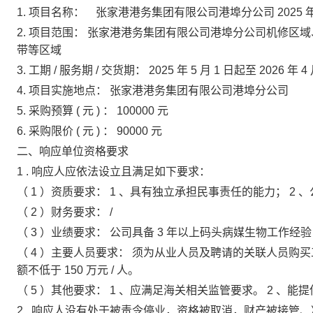
1.
项目名称：
张家港港务集团有限公司港埠分公司
2025
2.
项目范围：
张家港港务集团有限公司港埠分公司机修区域
带等区域
3.
工期
/
服务期
/
交货期：
2025
年
5
月
1
日起至
2026
年
4
4.
项目实施地点：
张家港港务集团有限公司港埠分公司
5.
采购预算
(
元
)
：
100000
元
6.
采购限价
(
元
)
：
90000
元
二、响应单位资格要求
1
.
响应人应依法设立且满足如下要求：
（
1
）资质要求：
1
、具有独立承担民事责任的能力；
2
、
（
2
）财务要求：
/
（
3
）业绩要求： 公司具备
3
年以上码头病媒生物工作经验
（
4
）主要人员要求： 须为从业人员及聘请的关联人员购
额不低于
150
万元
/
人。
（
5
）其他要求：
1
、应满足海关相关监管要求。
2
、能提
2
.
响应人没有处于被责令停业，资格被取消，财产被接管、