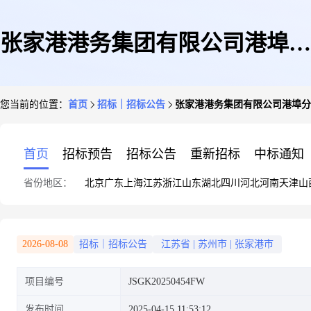
张家港港务集团有限公司港埠分
您当前的位置：
首页
招标｜招标公告
张家港港务集团有限公司港埠分
公司2025年度医学生物媒介监测
首页
招标预告
招标公告
重新招标
中标通知
省份地区：
北京
广东
上海
江苏
浙江
山东
湖北
四川
河北
河南
天津
山
控制、伊蚊监测服务
2026-08-08
招标｜招标公告
江苏省
|
苏州市
|
张家港市
项目编号
JSGK20250454FW
发布时间
2025-04-15 11:53:12