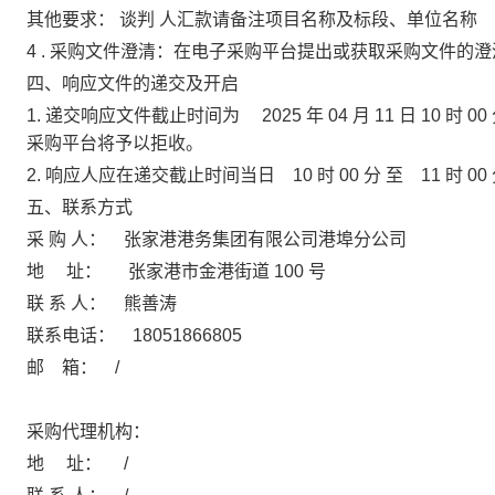
其他要求：
谈判
人汇款请备注项目名称及标段、单位名称
4
.
采购文件澄清：在电子采购平台提出或获取采购文件的澄
四、响应文件的递交及开启
1.
递交响应文件截止时间为
2025
年
04
月
11
日
10
时
00
采购平台将予以拒收。
2.
响应人应在递交截止时间当日
10
时
00
分
至
11
时
00
五、联系方式
采 购 人：
张家港港务集团有限公司港埠分公司
地
址：
张家港市金港街道
100
号
联 系 人：
熊善涛
联系电话：
18051866805
邮 箱：
/
采购代理机构：
地
址：
/