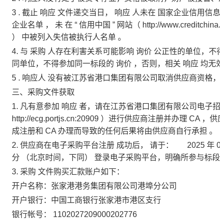
3
.
截止
响应
文件递交当日，
响应
人未在
国家企业信用信
企业名单
，
未
在
“
信用中国
”
网站（
http://www.creditchina
）
中被列入失信被执行人名单
。
4.
与
采购
人存在利害关系可能影响
询价
公正性的单位，不
同单位，不得参加同一标段的
询价
，否则，相关
响应
均无
5
.
响应人
没有被江苏省港口集团有限公司取消供应商资格
三、采购文件获取
1.
凡有意参加
响应
者，请在江苏省港口集团有限公司电子
http://ecg.portjs.cn:20909
）进行供应商注册并办理
CA
，供
成注册和
CA
办理而导致的任何后果将由供应商自行承担
。
2.
供应商在电子采购平台注册
成功后，
请于：
2025
年
分
（北京时间，下同）
登录电子采购平台，明确所参与标段
3.
采购
文件购买汇款账户如下：
开户名称：张家港港务集团有限公司港埠分公司
开户银行：中国工商银行张家港市港区支行
银行帐号：
1102027209000202776