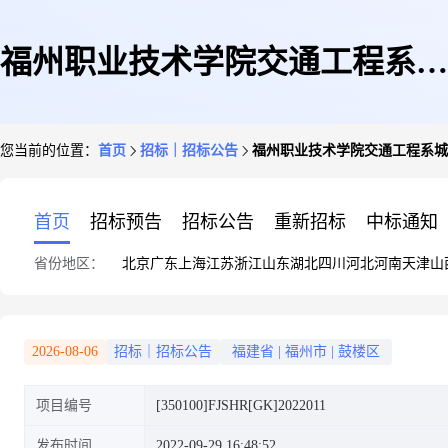
福州职业技术学院交通工程系城
您当前的位置：
首页
招标｜招标公告
福州职业技术学院交通工程系城
市轨道交通运营管理专业2门省
首页
招标预告
招标公告
重新招标
中标通知
省份地区：
北京
广东
上海
江苏
浙江
山东
湖北
四川
河北
河南
天津
山
级精品在线开放课程资源建设服
2026-08-06
招标｜招标公告
福建省
|
福州市
|
鼓楼区
项目编号
[350100]FJSHR[GK]2022011
务采购项目招标公告
发布时间
2022-09-29 16:48:52