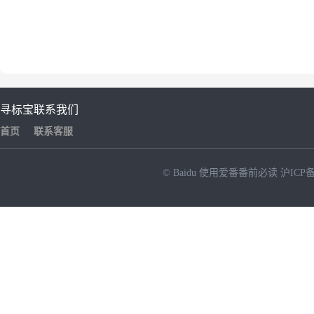
寻标宝
联系我们
首页
联系客服
© Baidu
使用爱番番前必读
沪ICP备
NEW
HOT