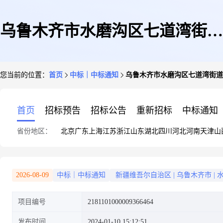
乌鲁木齐市水磨沟区七道湾街道
您当前的位置：
首页
中标｜中标通知
乌鲁木齐市水磨沟区七道湾街道
办事处关于宣传单/海报/说明书
首页
招标预告
招标公告
重新招标
中标通知
省份地区：
北京
广东
上海
江苏
浙江
山东
湖北
四川
河北
河南
天津
山
的网上超市采购项目成交公告
2026-08-09
中标｜中标通知
新疆维吾尔自治区
|
乌鲁木齐市
|
项目编号
2181101000009366464
发布时间
2024-01-10 15:12:51