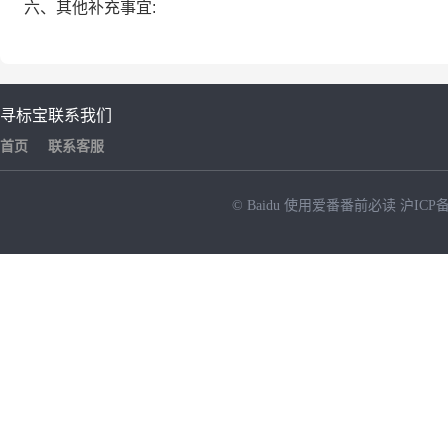
六、其他补充事宜:
寻标宝
联系我们
首页
联系客服
© Baidu
使用爱番番前必读
沪ICP备
NEW
HOT