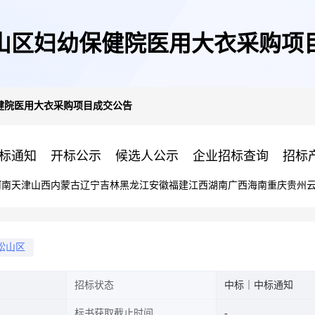
山区妇幼保健院医用大衣采购项
健院医用大衣采购项目成交公告
标通知
开标公示
候选人公示
企业招标查询
招标
河南
天津
山西
内蒙古
辽宁
吉林
黑龙江
安徽
福建
江西
湖南
广西
海南
重庆
贵州
松山区
招标状态
中标｜中标通知
标书获取截止时间