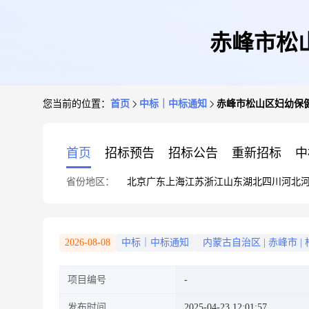
赤峰市松
您当前的位置：
首页
中标｜中标通知
赤峰市松山区妇幼保
首页
招标预告
招标公告
重新招标
中
省份地区：
北京
广东
上海
江苏
浙江
山东
湖北
四川
河北
2026-08-08
中标｜中标通知
内蒙古自治区
|
赤峰市
|
项目编号
发布时间
2025-04-23 12:01:57