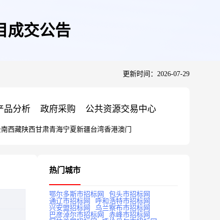
目成交公告
更新时间：2026-07-29
产品分析
政府采购
公共资源交易中心
云南
西藏
陕西
甘肃
青海
宁夏
新疆
台湾
香港
澳门
热门城市
鄂尔多斯市招标网
包头市招标网
通辽市招标网
呼和浩特市招标网
兴安盟招标网
乌兰察布市招标网
巴彦淖尔市招标网
赤峰市招标网