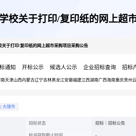
学校关于打印/复印纸的网上超
校关于打印/复印纸的网上超市采购项目采购公告
标通知
开标公示
候选人公示
企业招标查询
招标
河南
天津
山西
内蒙古
辽宁
吉林
黑龙江
安徽
福建
江西
湖南
广西
海南
重庆
贵州
|
大理市
招标状态
招标｜招标公告
标书获取截止时间