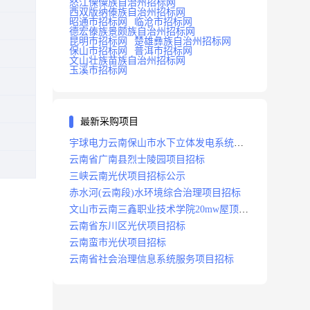
怒江傈僳族自治州招标网
西双版纳傣族自治州招标网
昭通市招标网
临沧市招标网
德宏傣族景颇族自治州招标网
昆明市招标网
楚雄彝族自治州招标网
保山市招标网
普洱市招标网
文山壮族苗族自治州招标网
玉溪市招标网
最新采购项目
宇球电力云南保山市水下立体发电系统项
目招标
云南省广南县烈士陵园项目招标
三峡云南光伏项目招标公示
赤水河(云南段)水环境综合治理项目招标
文山市云南三鑫职业技术学院20mw屋顶分
布式光伏设计施工总承包(epc)项目招标
云南省东川区光伏项目招标
云南蛮市光伏项目招标
云南省社会治理信息系统服务项目招标