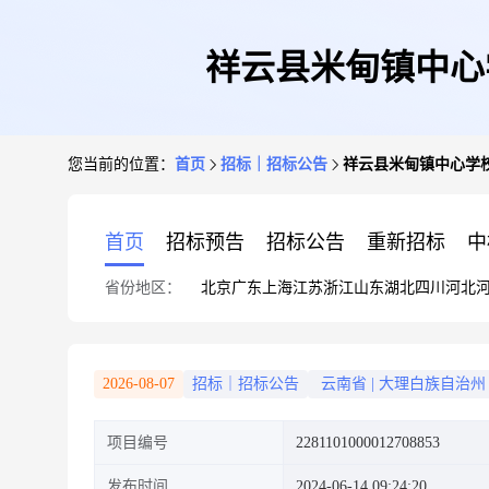
祥云县米甸镇中心
您当前的位置：
首页
招标｜招标公告
祥云县米甸镇中心学
首页
招标预告
招标公告
重新招标
中
省份地区：
北京
广东
上海
江苏
浙江
山东
湖北
四川
河北
2026-08-07
招标｜招标公告
云南省
|
大理白族自治州
项目编号
2281101000012708853
发布时间
2024-06-14 09:24:20