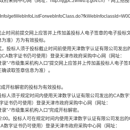
政府采购中心网（网址：
http://tjgpc.zwfwb.tj.gov.cn
）
-
“网上招投
webInfo/getWebInfoListForwebInfoClass.do?fkWebInfoclassId=W0
截止时间前
提交网上应答并上传加盖投标人电子签章的电子投标
息为准）
方为有效投标。
式，投标人须于投标截止时间前使用天津数字认证有限公司发出
的
CA
数字证书仍可使用）登录
天津市政府采购中心网（网址：
登录”
-
“市级集采机构入口”提交网上应答并上传加盖投标人电子签
正确读取签章信息为准）。
完成开标解密的投标为有效投标。
投标人须于
规定时间
内使用天津数字认证有限公司发出的
CA
数字
字证书仍可使用）
登录天津市政府采购中心网（网址：
登录”
-
“市级集采机构入口”
完成开标解密。
2:00
。
投标人可在规定时间内使用天津数字认证有限公司发出的
CA
数字证书仍可使用）登录天津市政府采购中心网（网址：