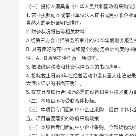
（一）投标人须具备《中华人民共和国政府采购法
1.
营业执照副本或事业单位法人证书或民办非企业
自然人的身份证明扫描件。
2.
财务状况报告等相关材料：
A.
经第三方会计师事务所审计的
2023
年度财务报告
B.
具有良好的商业信誉和健全的财务会计制度的书
注：
A
、
B
两项提供任意一项均可。
3.
依法缴纳税收和社会保障资金的书面声明。
4.
投标截止日前
3
年在经营活动中没有重大违法记录
大违法记录的书面声明）。
5.
提交具备履行合同所必需的设备和专业技术能力
（二）本项目不接受联合体投标。
（三）
本项目专门面向中小企业采购，提供《中小
五
、项目需要落实的政府采购政策
（一）本项目专门面向中小企业采购，全部货物均