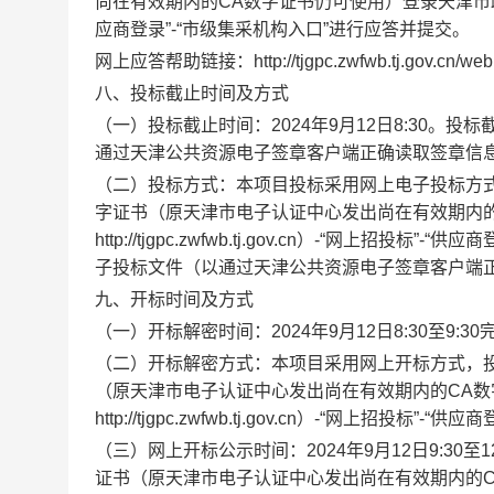
尚在有效期内的
CA
数字证书仍可使用）
登录天津市
应商登录”
-
“市级集采机构入口”
进行应答
并提交
。
网上应答帮助链接：
http://tjgpc.zwfwb.tj.gov.cn/
八、投标
截止
时间
及方式
（一）投标
截止
时间：
2024
年
9
月
12
日
8:30
。
投标
通过天津公共资源电子签章客户端正确读取签章信
（二）投标
方式
：本项目投标采用网上电子投标方
字证书（原天津市电子认证中心发出尚在有效期内
http://tjgpc.zwfwb.tj.gov.cn
）
-
“网上招投标”
-
“供应商
子投标文件（以通过天津公共资源电子签章客户端
九
、开标时间及方式
（一）开标解密时间：
2024
年
9
月
12
日
8:30
至
9:
30
（二）开标
解密方式
：本项目采用网上开标方式，
（原天津市电子认证中心发出尚在有效期内的
CA
数
http://tjgpc.zwfwb.tj.gov.cn
）
-
“网上招投标”
-
“供应商
（三）网上开标公示时间：
2024
年
9
月
12
日
9:
30
至
1
证书（原天津市电子认证中心发出尚在有效期内的