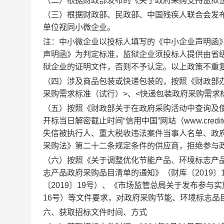
（二）根据财政部发布的《关于政府采购支持监狱
（三）根据财政部、民政部、中国残疾人联合会发
单位视同小微企业。
注：中小微企业以投标人填写的《中小企业声明函
声明函》为判定标准，监狱企业须投标人提供由省
狱企业的证明文件，否则不予认定。以上政策不重
（四）涉及商品包装或快递包装的，按照《财政部
采购需求标准（试行）
>
、
<
快递包装政府采购需求
（五）按照《财政部关于在政府采购活动中查询及
开标当日解密截止时间
“
信用中国
”
网站（
www.credit
失信被执行人、重大税收违法案件当事人名单、政
采购法》第二十二条规定条件的供应商，拒绝参与
（六）
按照《关于调整优化节能产品、环境标志产
志产品政府采购品目清单的通知》
（财库〔
2019
〕
〔
2019
〕
19
号）、《市场监管总局关于发布参与实
16
号）等文件要求，对
政府采购节能、环境标志品
六、获取招标文件时间、方式