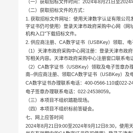
（一）获取招标文件时间：
2024
年
8
月
21
日至
2024
（二）获取招标文件的方式：
1.
获取招标文件网址：使用天津数字认证有限公司
字证书仍可使用）登录天津市政府采购中心网（网
机构入口”
下载招标文件。
2.
供应商注册、
CA
数字证书（
USBKey
）
领取、
电
（
1
）天津市政府采购中心网注册：登录天津市政府
写相关内容。天津市政府采购中心
注册窗口联系电
（
2
）
CA
数字证书（
USBKey
）领取及
电子签章办
南
--
供应商注册、领取
CA
数字证书（
USBKey
）及
CA
数字证书办理联系电话：
400-0566-110
或
022-2
电子签章办理联系电话：
022-24538059
。
（
三
）
本项目不组织
踏勘现场。
（四）本项目不组织标前答疑会
。
七、网上应答时间
2024
年
8
月
21
日
9:00
至
2024
年
9
月
12
日
8:30
，使用