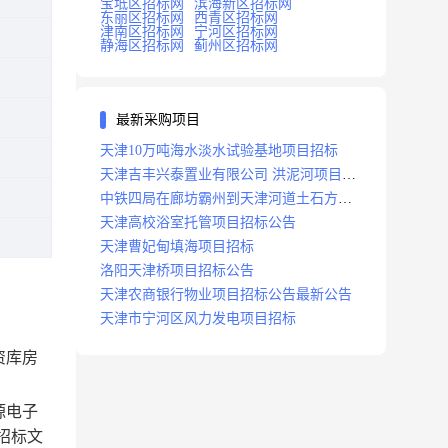
宝坻区招标网
滨海新区招标网
东丽区招标网
西青区招标网
津南区招标网
宁河区招标网
静海区招标网
蓟州区招标网
最新采购项目
天津10万吨海水淡水试验基地项目招标
天津吉丰兴泰置业有限公司 洪泥河项目招
标工程
中铁四局在廊坊霸州到天津河道土石方工
程项目招标
天津高校浴室托管项目招标公告
天津曹妃甸填海项目招标
洛阳天津桥项目招标公告
天津农商银行物业项目招标公告最新公告
天津市宁河区风力发电项目招标
资库房
源电子
招标文