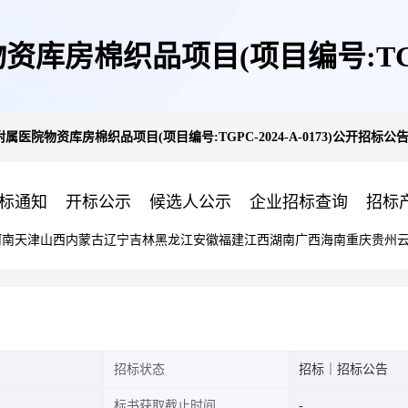
房棉织品项目(项目编号:TGPC-2
医院物资库房棉织品项目(项目编号:TGPC-2024-A-0173)公开招标公
标通知
开标公示
候选人公示
企业招标查询
招标
河南
天津
山西
内蒙古
辽宁
吉林
黑龙江
安徽
福建
江西
湖南
广西
海南
重庆
贵州
招标状态
招标｜招标公告
标书获取截止时间