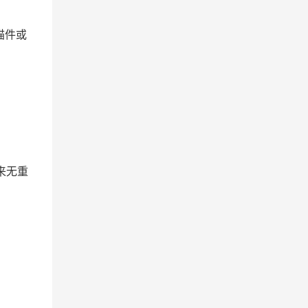
描件或
来无重