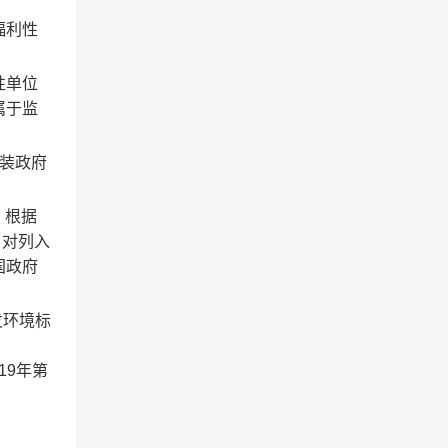
福利性
性单位
属于监
装政府
，根据
，对列入
国政府
发环境标
19
年第