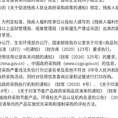
企业发展有关问题的通知》规定，监狱企业视同小微企业。
布的《关于促进残疾人就业政府采购政策的通知》规定，残疾人
》为判定标准，残疾人福利性单位以投标人填写的《残疾人福利
级以上监狱管理局、戒毒管理局（含新疆生产建设兵团）出具的
复享受。
办公厅、生态环境部办公厅、国家邮政局办公室关于印发
<
商品包
标准（试行）
>
的通知》（财办库〔
2020
〕
123
号）要求执行。
使用信用记录有关问题的通知》（财库〔
2016
〕
125
号）的要求
china.gov.cn
）、中国政府采购网（
www.ccgp.gov.cn
）的信息
府采购严重违法失信行为记录名单及其他不符合《中华人民共和
政府采购活动，同时对信用信息查询记录和证据进行打印存档。
品政府采购执行机制的通知》（财库〔
2019
〕
9
号）、《关于印
18
号）
、《关于印发节能产品政府采购品目清单的通知》（财库
施政府采购节能产品、环境标志产品认证机构名录的公告》（
20
目清单内的产品实施
优先采购和强制采购的评标方法。