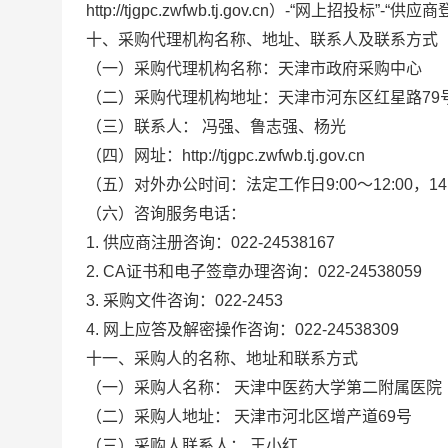
http://tjgpc.zwfwb.tj.gov.cn
）
-
“网上招投标”
-
“供应商
十
、采购代理机构名称、地址
、
联系人及联系方式
（一）
采购代理机构名称：天津市政府采购中心
（二）采购代理机构地址：天津市河东区红星路
79
（三）
联系人：
冯强、鲁志强、杨光
（四）
网址：
http://tjgpc.zwfwb.tj.gov.cn
（五）
对外办公时间：
法定
工作日
9:00
～
12:00
，
14
（六）咨询服务电话
：
1.
供应商注册咨询
：
022-24538167
2. CA
证书和
电子签章办理咨询：
022-24538059
3
.
采购文件咨询：
022-2453
4
.
网上应答
及
解密操作咨询：
022-24538309
十
一
、采购人的名称、地址和联系方式
（一）采购人名称：
天津中医药大学第二附属医院
（二）采购人地址：
天津市河北区增产道
69
号
（三）采购人联系人：
王小红