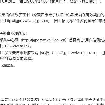
年
8
月
28
日，每日
9:00
至
17:00
（北京时间，法定节假日除外）。
发出的
CA
数字证书（原天津市电子认证中心发出尚在有效期内的
址：
http://tjgpc.zwfwb.tj.gov.cn
）
-
“网上招投标”
-
“供应商登录”
-
“市
子签章办理
办法：
采购中心网（
http://tjgpc.zwfwb.tj.gov.cn
）首页点击
“用户注册维
话：
022-
24538167
。
理
：参见天津市政府采购中心网（
http://tjgpc.zwfwb.tj.gov.cn
）
--
电子签章制章的流程。
4538059
。
天津数字认证有限公司发出的
CA
数字证书（原天津市电子认证中