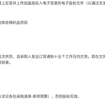
网上应答并上传加盖投标人电子签章的电子投标文件（以通过天
资库房棉织品项目
批次供货，自采购人发出订货通知十五个工作日内交货。若在交
前结束。
（详见各包采购清单
-
单项预算），否则投标无效。