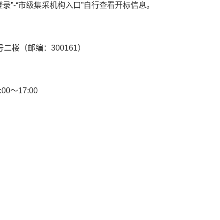
登录”
-
“市级集采机构入口”自行查看开标信息。
号二楼
（邮编
：
300161
）
:00
～
1
7
:00