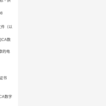
标”
-
“供
08
文件（以
的
CA
数
章的电
证书
CA
数字