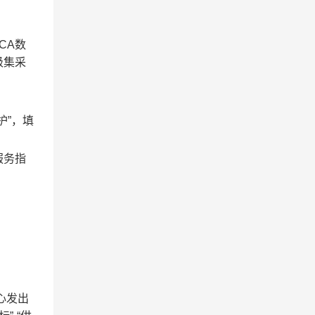
CA
数
级集采
护”，填
服务指
心发出